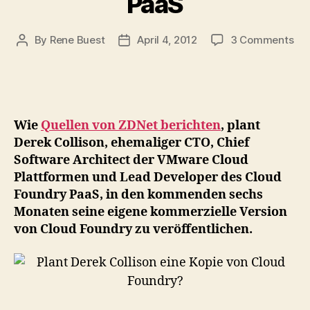
PaaS
on
By
Rene Buest
April 4, 2012
3 Comments
Post
Post
Ehe
author
date
CT
vo
VM
pla
Wie
Quellen von ZDNet berichten
, plant
an
Derek Collison, ehemaliger CTO, Chief
ein
Software Architect der VMware Cloud
ne
Plattformen und Lead Developer des Cloud
Cl
Fo
Foundry PaaS, in den kommenden sechs
Pa
Monaten seine eigene kommerzielle Version
von Cloud Foundry zu veröffentlichen.