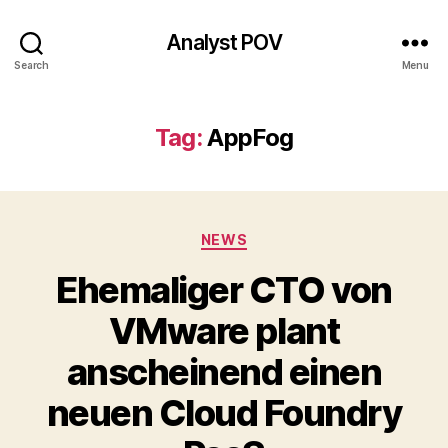
Analyst POV
Search
Menu
Tag:
AppFog
Categories
NEWS
Ehemaliger CTO von
VMware plant
anscheinend einen
neuen Cloud Foundry