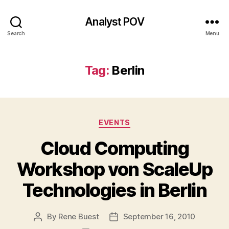
Analyst POV
Search
Menu
Tag:
Berlin
Categories
EVENTS
Cloud Computing
Workshop von ScaleUp
Technologies in Berlin
By
Rene Buest
September 16, 2010
Post
Post
author
date