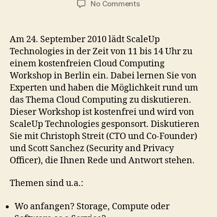
on
No Comments
Cloud
Computing
Workshop
Am 24. September 2010 lädt ScaleUp
von
Technologies in der Zeit von 11 bis 14 Uhr zu
ScaleUp
einem kostenfreien Cloud Computing
Technologies
Workshop in Berlin ein. Dabei lernen Sie von
in
Experten und haben die Möglichkeit rund um
Berlin
das Thema Cloud Computing zu diskutieren.
Dieser Workshop ist kostenfrei und wird von
ScaleUp Technologies gesponsort. Diskutieren
Sie mit Christoph Streit (CTO und Co-Founder)
und Scott Sanchez (Security and Privacy
Officer), die Ihnen Rede und Antwort stehen.
Themen sind u.a.:
Wo anfangen? Storage, Compute oder