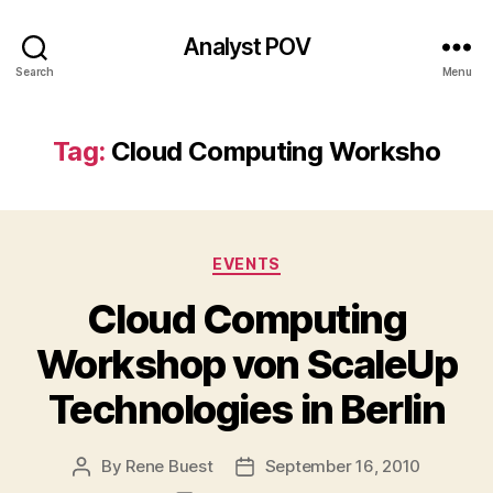
Analyst POV
Search
Menu
Tag:
Cloud Computing Worksho
Categories
EVENTS
Cloud Computing
Workshop von ScaleUp
Technologies in Berlin
By
Rene Buest
September 16, 2010
Post
Post
author
date