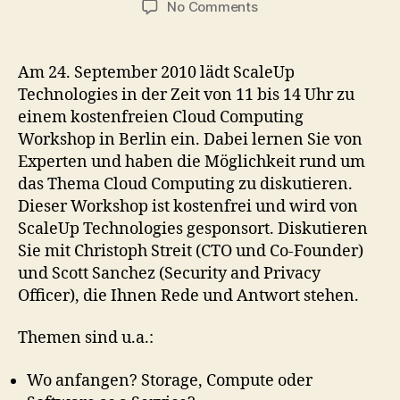
on
No Comments
Cloud
Computing
Workshop
Am 24. September 2010 lädt ScaleUp
von
Technologies in der Zeit von 11 bis 14 Uhr zu
ScaleUp
einem kostenfreien Cloud Computing
Technologies
Workshop in Berlin ein. Dabei lernen Sie von
in
Experten und haben die Möglichkeit rund um
Berlin
das Thema Cloud Computing zu diskutieren.
Dieser Workshop ist kostenfrei und wird von
ScaleUp Technologies gesponsort. Diskutieren
Sie mit Christoph Streit (CTO und Co-Founder)
und Scott Sanchez (Security and Privacy
Officer), die Ihnen Rede und Antwort stehen.
Themen sind u.a.:
Wo anfangen? Storage, Compute oder