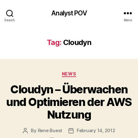
Analyst POV
Search
Menu
Tag:
Cloudyn
Categories
NEWS
Cloudyn – Überwachen
und Optimieren der AWS
Nutzung
By
Rene Buest
February 14, 2012
Post
Post
author
date