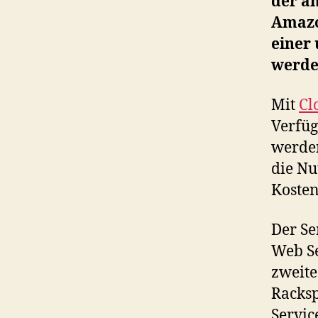
der a
Amazo
einer
werde
Mit
Cl
Verfüg
werde
die Nu
Kosten
Der Se
Web Se
zweite
Racksp
Servic