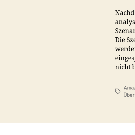
Nachd
analys
Szenar
Die Sz
werden
einges
nicht 
Amaz
Tags
Über