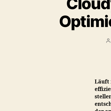
Cloud
Optimi
P
a
Läuft 
effiz
stelle
entsch