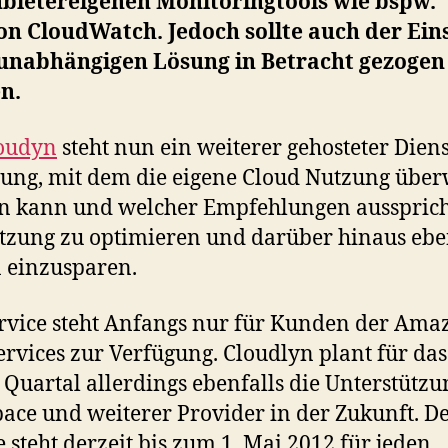
nbietereigenen Monitoringtools wie bspw.
n CloudWatch. Jedoch sollte auch der Ein
 unabhängigen Lösung in Betracht gezogen
n.
oudyn
steht nun ein weiterer gehosteter Diens
ung, mit dem die eigene Cloud Nutzung übe
n kann und welcher Empfehlungen aussprich
tzung zu optimieren und darüber hinaus ebe
 einzusparen.
rvice steht Anfangs nur für Kunden der Ama
rvices zur Verfügung. Cloudlyn plant für das
 Quartal allerdings ebenfalls die Unterstützu
ace und weiterer Provider in der Zukunft. D
e steht derzeit bis zum 1. Mai 2012 für jeden