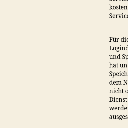
kosten
Servic
Für di
Logind
und Sp
hat un
Speich
dem Nu
nicht 
Dienst
werde
ausges