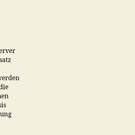
erver
satz
 werden
die
hen
sis
zung