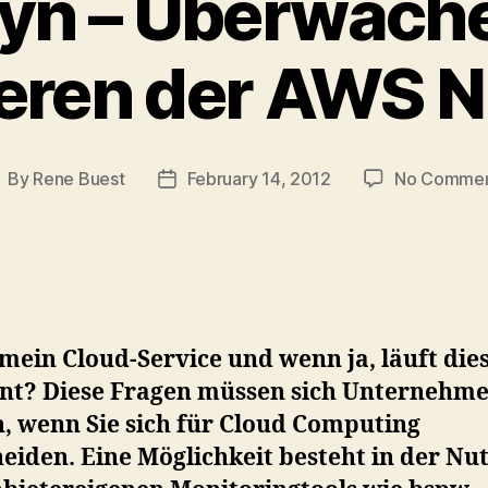
yn – Überwach
eren der AWS 
By
Rene Buest
February 14, 2012
No Commen
ost
Post
uthor
date
mein Cloud-Service und wenn ja, läuft die
ient? Diese Fragen müssen sich Unternehm
n, wenn Sie sich für Cloud Computing
eiden. Eine Möglichkeit besteht in der Nu