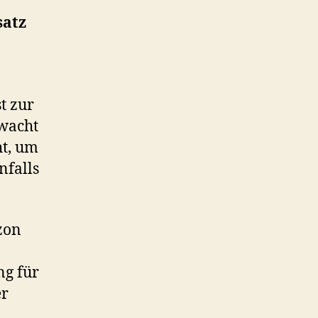
satz
t zur
rwacht
t, um
nfalls
zon
ng für
er