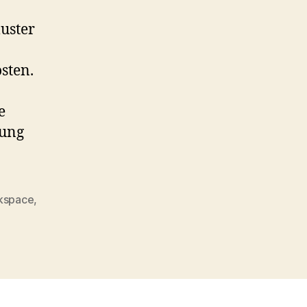
uster
sten.
e
rung
kspace
,