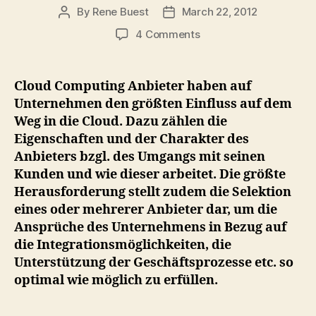
By
Rene Buest
March 22, 2012
Post
Post
author
date
on
4 Comments
Orientierungshilfe:
Katalog
zur
Cloud Computing Anbieter haben auf
Auswahl
Unternehmen den größten Einfluss auf dem
eines
Weg in die Cloud. Dazu zählen die
Cloud
Eigenschaften und der Charakter des
Computing
Anbieters bzgl. des Umgangs mit seinen
Anbieter
Kunden und wie dieser arbeitet. Die größte
Herausforderung stellt zudem die Selektion
eines oder mehrerer Anbieter dar, um die
Ansprüche des Unternehmens in Bezug auf
die Integrationsmöglichkeiten, die
Unterstützung der Geschäftsprozesse etc. so
optimal wie möglich zu erfüllen.