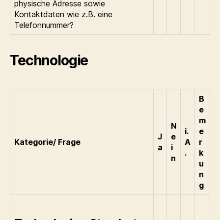
physische Adresse sowie
Kontaktdaten wie z.B. eine
Telefonnummer?
Technologie
B
e
m
N
i.
e
J
e
Kategorie/ Frage
A
r
a
i
.
k
n
u
n
g