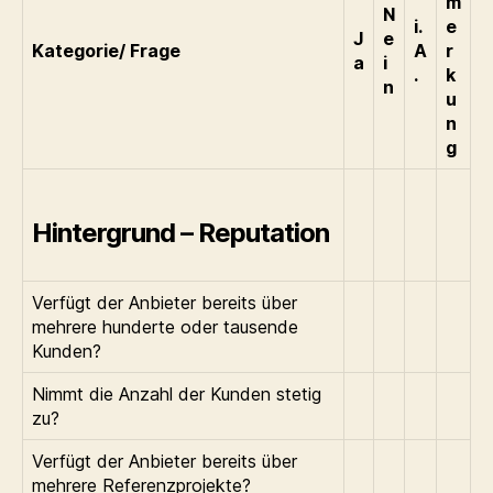
m
N
i.
e
J
e
Kategorie/ Frage
A
r
a
i
.
k
n
u
n
g
Hintergrund – Reputation
Verfügt der Anbieter bereits über
mehrere hunderte oder tausende
Kunden?
Nimmt die Anzahl der Kunden stetig
zu?
Verfügt der Anbieter bereits über
mehrere Referenzprojekte?