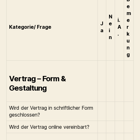
e
m
N
i.
e
J
e
Kategorie/ Frage
A
r
a
i
.
k
n
u
n
g
Vertrag – Form &
Gestaltung
Wird der Vertrag in schriftlicher Form
geschlossen?
Wird der Vertrag online vereinbart?