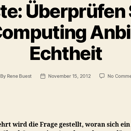
te: Überprüfen 
omputing Anbi
Echtheit
By
Rene Buest
November 15, 2012
No Comme
st
Post
thor
date
rt wird die Frage gestellt, woran sich ein