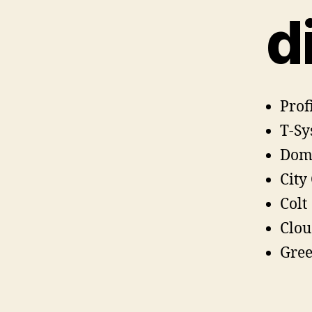
d
Prof
T-Sy
Dom
City
Colt
Clo
Gre