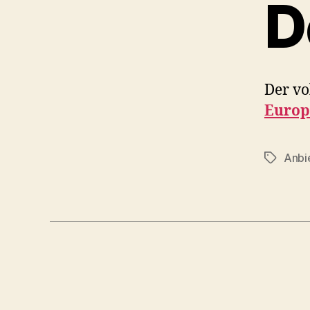
D
Der vo
Europ
Anbi
Tags