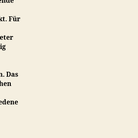
gende
t. Für
eter
ig
n. Das
chen
edene