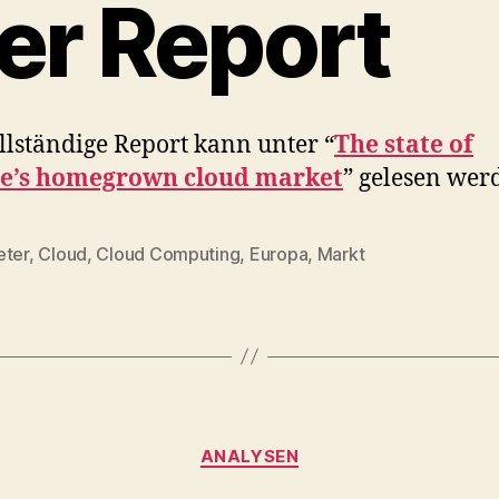
er Report
llständige Report kann unter “
The state of
e’s homegrown cloud market
” gelesen wer
eter
,
Cloud
,
Cloud Computing
,
Europa
,
Markt
Categories
ANALYSEN