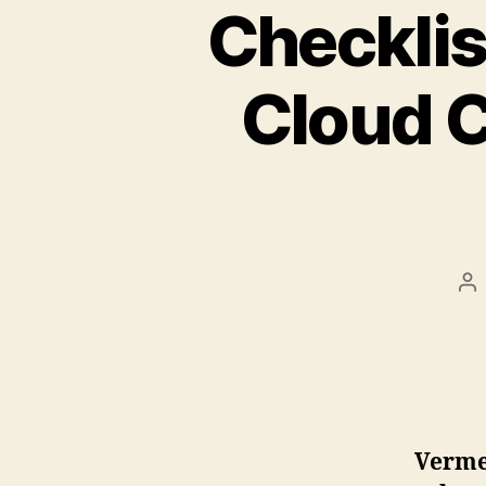
Checklis
Cloud C
Po
au
Vermeh