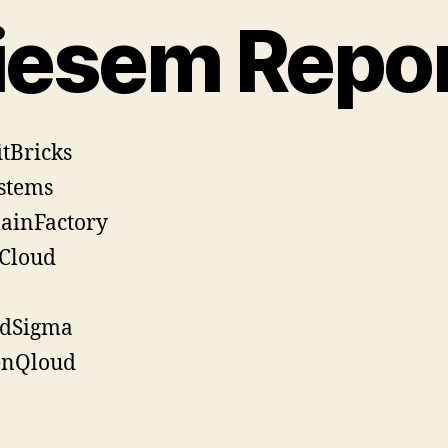
iesem Repo
itBricks
stems
ainFactory
 Cloud
udSigma
enQloud