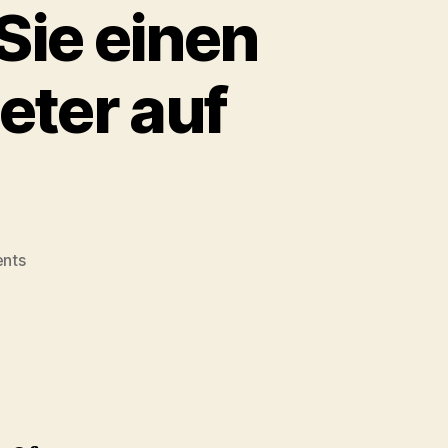
Sie einen
eter auf
on
nts
Checkliste:
Überprüfen
Sie
einen
Cloud
Computing
Anbieter