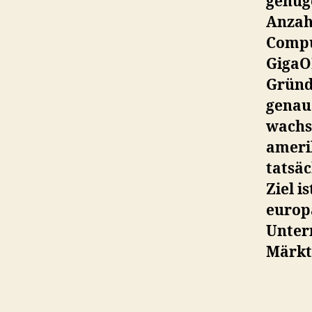
genüge
Anzahl
Compu
GigaO
Gründ
genaue
wachs
ameri
tatsäc
Ziel i
europ
Unter
Märkte