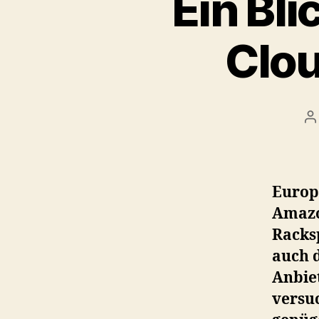
Ein Bl
Clo
P
a
Europ
Amazo
Racksp
auch d
Anbie
versu