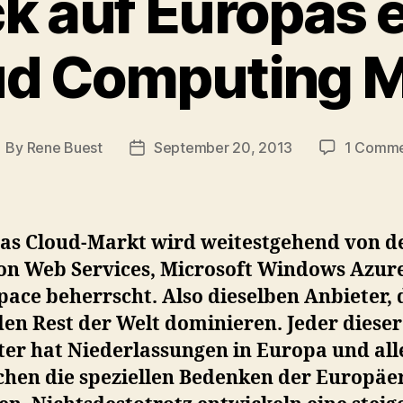
ick auf Europas 
ud Computing M
By
Rene Buest
September 20, 2013
1 Comm
ost
Post
uthor
date
as Cloud-Markt wird weitestgehend von d
n Web Services, Microsoft Windows Azur
ace beherrscht. Also dieselben Anbieter, 
en Rest der Welt dominieren. Jeder dieser
ter hat Niederlassungen in Europa und all
chen die speziellen Bedenken der Europäe