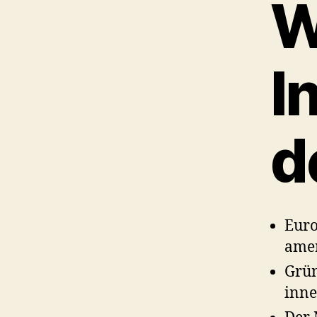
W
I
d
Euro
amer
Grün
inne