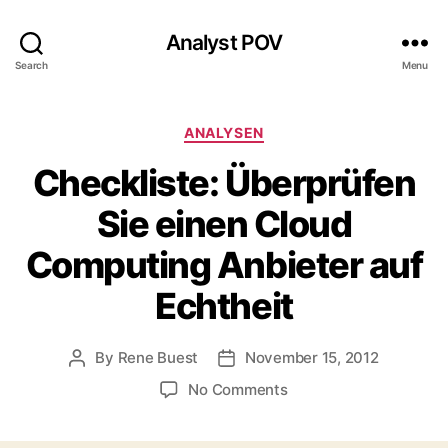
Analyst POV
Search
Menu
Categories
ANALYSEN
Checkliste: Überprüfen
Sie einen Cloud
Computing Anbieter auf
Echtheit
By
Rene Buest
November 15, 2012
Post
Post
author
date
on
No Comments
Checkliste:
Überprüfen