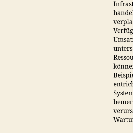
Infras
handel
verpla
Verfüg
Umsatz
unters
Ressou
können
Beispi
entric
System
bemerk
verurs
Wartun