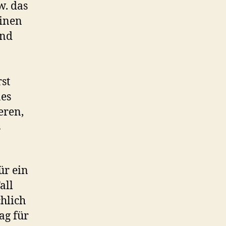
w. das
einen
und
rst
nes
eren,
s
ür ein
all
chlich
ag für