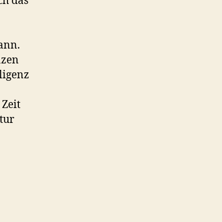
ch das
ann.
nzen
lligenz
 Zeit
tur