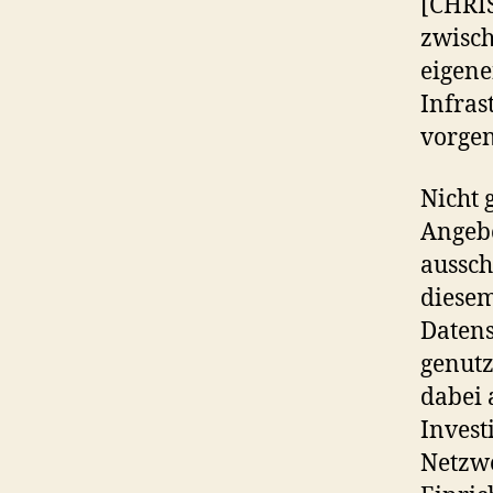
[CHRIS
zwisch
eigen
Infras
vorge
Nicht 
Angebo
aussch
diesem
Datens
genutz
dabei 
Invest
Netzw