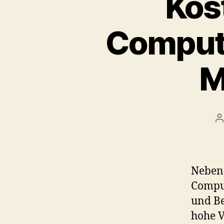
Kos
Computi
M
P
a
Neben 
Comput
und Be
hohe V