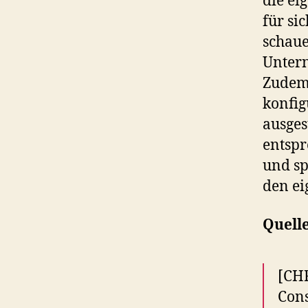
die ei
für si
schaue
Untern
Zudem 
konfig
ausges
entspr
und sp
den ei
Quell
[CHR
Cons