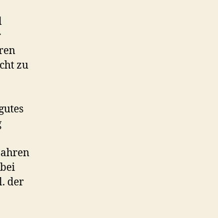
Services
l
r
ren
cht zu
n
gutes
g
 Jahren
abei
. der