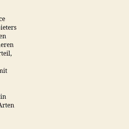
ce
ieters
ten
ieren
eil,
mit
ein
 Arten