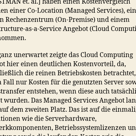
TMAN et. al.] haben einen Kostenvergleich
en einer Co-Location (Managed Services), e
en Rechenzentrum (On-Premise) und einem
tructure-as-a-Service Angebot (Cloud Comput
nommen.
ganz unerwartet zeigte das Cloud Computing
t hier einen deutlichen Kostenvorteil, da,
ließlich die reinen Betriebskosten betrachtet,
 Fall nur Kosten für die genutzten Server so
transfer entstehen, wenn diese auch tatsächl
t wurden. Das Managed Services Angebot lan
auf dem zweiten Platz. Das ist auf die einmal
itionen wie die Serverhardware,
erkkomponenten, Betriebssystemlizenzen un