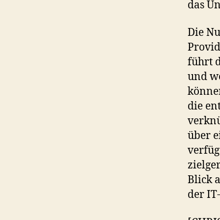
das Un
Die Nu
Provid
führt 
und we
können
die en
verknü
über e
verfüg
zielge
Blick 
der IT