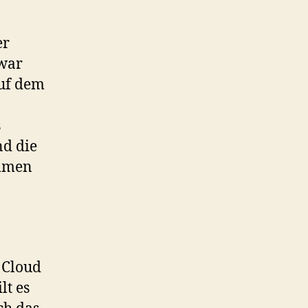
er
 war
auf dem
s
nd die
ommen
 Cloud
lt es