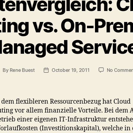
tenvergleich: C
ng vs. On-Pre
anaged Servic
By
Rene Buest
October 19, 2011
No Commen
ost
Post
uthor
date
dem flexibleren Ressourcenbezug hat Cloud
ing vor allem finanzielle Vorteile. Bei dem
trieb einer eigenen IT-Infrastruktur entsteh
orlaufkosten (Investitionskapital), welche in 