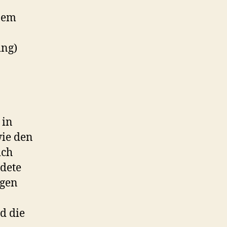
inem
ing)
 in
wie den
ich
dete
igen
d die