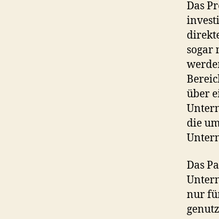
Das Pr
invest
direkt
sogar 
werden
Bereic
über e
Untern
die um
Unter
Das Pa
Untern
nur fü
genutz