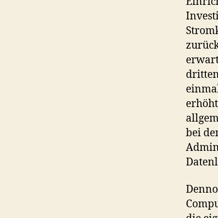
Einric
Invest
Stromk
zurück
erwart
dritte
einmal
erhöht
allge
bei de
Admini
Datenl
Dennoc
Comput