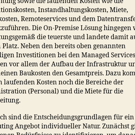
htung sowie die laufenden Kosten wie die
itionskosten, Instandhaltungskosten, Miete,
osten, Remoteservices und dem Datentransf
zuführen. Die On-Premise Lösung hingegen
ungsgemäß die teuerste und landete damit 
n Platz. Neben den bereits oben genannten
igen Investitionen bei den Managed Service
en vor allem der Aufbau der Infrastruktur u
meinen Baukosten den Gesamtpreis. Dazu k
n laufenden Kosten noch die Bereiche der
stration (Personal) und die Miete für die
eitung.
h sind die Entscheidungsgrundlagen für ein
ing Angebot individueller Natur. Zunächst gi