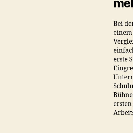
me
Bei de
einem 
Vergle
einfac
erste S
Eingre
Untern
Schulu
Bühne 
ersten
Arbeit