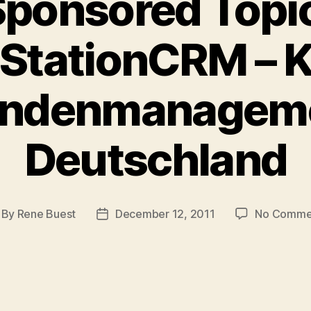
ponsored Topi
lStationCRM – K
undenmanageme
Deutschland
By
Rene Buest
December 12, 2011
No Comme
st
Post
thor
date