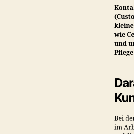
Konta
(Cust
klein
wie C
und un
Pfleg
Dar
Kun
Bei d
im Arb