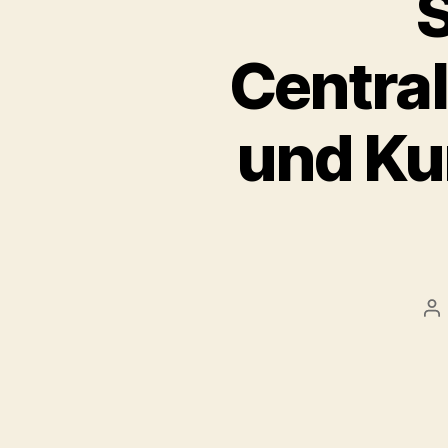
S
Centra
und K
Po
au