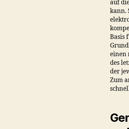
auf di
kann. 
elektr
kompet
Basis 
Grundl
einen 
des le
der je
Zum an
schnel
Ger