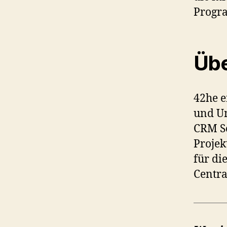
Progra
Übe
42he e
und Un
CRM So
Proje
für di
Centra