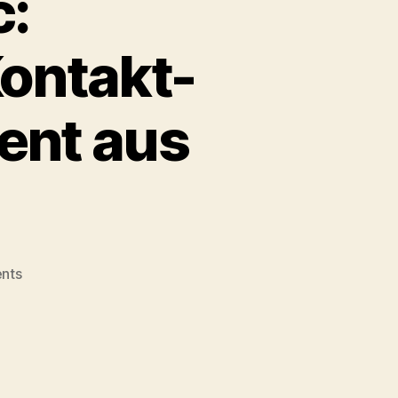
c:
ontakt-
nt aus
on
nts
Sponsored
Topic:
CentralStationCRM
–
Kontakt-