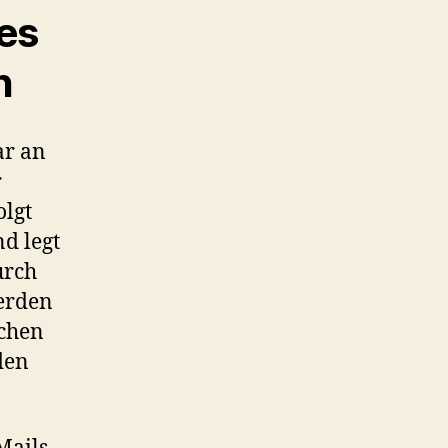
es
n
ar an
r
lgt
d legt
urch
erden
ichen
den