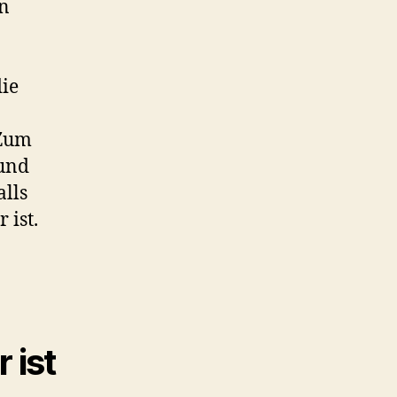
en
die
 Zum
rund
alls
 ist.
 ist