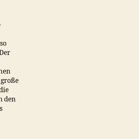
e
 so
 Der
inen
 große
die
h den
s