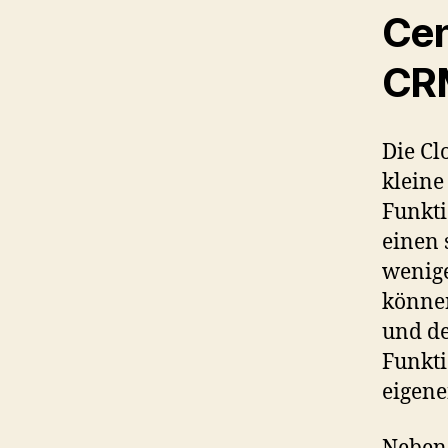
Cen
CRM
Die Cl
kleine
Funkti
einen 
wenige
können
und de
Funkt
eigen