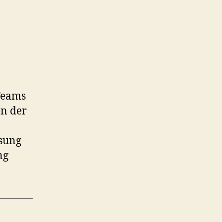
 Teams
n der
sung
ng