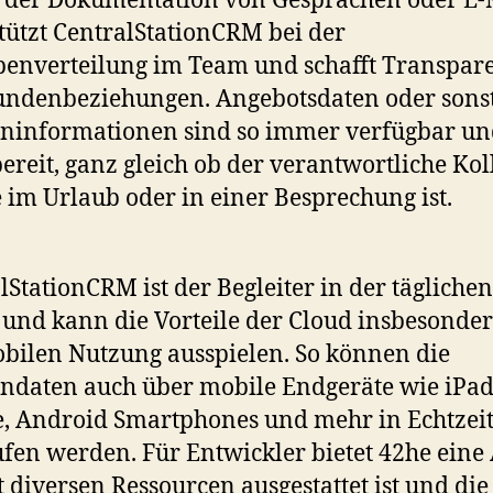
 der Dokumentation von Gesprächen oder E-
tützt CentralStationCRM bei der
enverteilung im Team und schafft Transpar
ndenbeziehungen. Angebotsdaten oder sons
ninformationen sind so immer verfügbar un
ereit, ganz gleich ob der verantwortliche Kol
 im Urlaub oder in einer Besprechung ist.
lStationCRM ist der Begleiter in der täglichen
 und kann die Vorteile der Cloud insbesonder
bilen Nutzung ausspielen. So können die
daten auch über mobile Endgeräte wie iPad
, Android Smartphones und mehr in Echtzei
fen werden. Für Entwickler bietet 42he eine 
t diversen Ressourcen ausgestattet ist und die