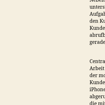
Neben
unters
Aufgab
den Ku
Kunde
abrufb
gerade
Centra
Arbeit
der mo
Kunden
iPhone
abgeru
die mi