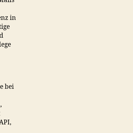
Mails
enz in
tige
d
lege
e bei
,
t
API,