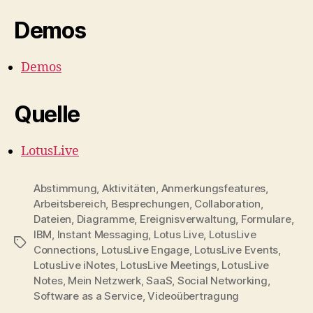
Demos
Demos
Quelle
LotusLive
Abstimmung
,
Aktivitäten
,
Anmerkungsfeatures
,
Arbeitsbereich
,
Besprechungen
,
Collaboration
,
Dateien
,
Diagramme
,
Ereignisverwaltung
,
Formulare
,
IBM
,
Instant Messaging
,
Lotus Live
,
LotusLive
Tags
Connections
,
LotusLive Engage
,
LotusLive Events
,
LotusLive iNotes
,
LotusLive Meetings
,
LotusLive
Notes
,
Mein Netzwerk
,
SaaS
,
Social Networking
,
Software as a Service
,
Videoübertragung