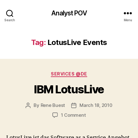
Analyst POV
Search
Menu
Tag:
LotusLive Events
Categories
SERVICES @DE
IBM LotusLive
By
Rene Buest
March 18, 2010
Post
Post
author
date
on
1 Comment
IBM
LotusLive
LotusLive ist das Software as a Service Angebot