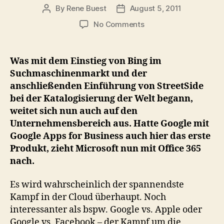
By
Rene Buest
August 5, 2011
Post
Post
author
date
on
No Comments
Google
vs.
Microsoft:
Was mit dem Einstieg von Bing im
Der
Suchmaschinenmarkt und der
Kampf
anschließenden Einführung von StreetSide
um
bei der Katalogisierung der Welt begann,
die
weitet sich nun auch auf den
Vorherrschaft
Unternehmensbereich aus. Hatte Google mit
in
der
Google Apps for Business auch hier das erste
Business
Produkt, zieht Microsoft nun mit Office 365
Cloud
nach.
Es wird wahrscheinlich der spannendste
Kampf in der Cloud überhaupt. Noch
interessanter als bspw. Google vs. Apple oder
Google vs. Facebook – der Kampf um die