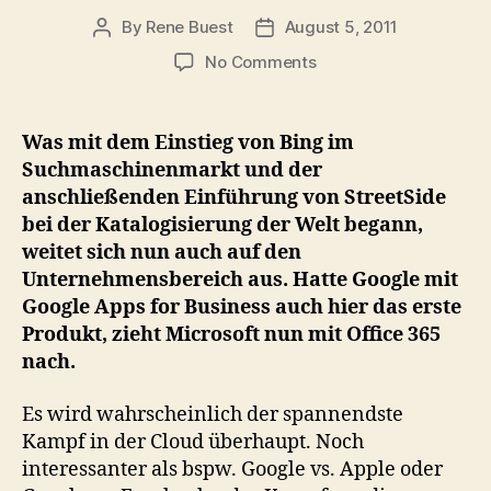
By
Rene Buest
August 5, 2011
Post
Post
author
date
on
No Comments
Google
vs.
Microsoft:
Was mit dem Einstieg von Bing im
Der
Suchmaschinenmarkt und der
Kampf
anschließenden Einführung von StreetSide
um
bei der Katalogisierung der Welt begann,
die
weitet sich nun auch auf den
Vorherrschaft
Unternehmensbereich aus. Hatte Google mit
in
der
Google Apps for Business auch hier das erste
Business
Produkt, zieht Microsoft nun mit Office 365
Cloud
nach.
Es wird wahrscheinlich der spannendste
Kampf in der Cloud überhaupt. Noch
interessanter als bspw. Google vs. Apple oder