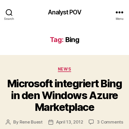
Analyst POV
Search
Menu
Tag:
Bing
Categories
NEWS
Microsoft integriert Bing
in den Windows Azure
Marketplace
on
By
Rene Buest
April 13, 2012
3 Comments
Post
Post
Mi
author
date