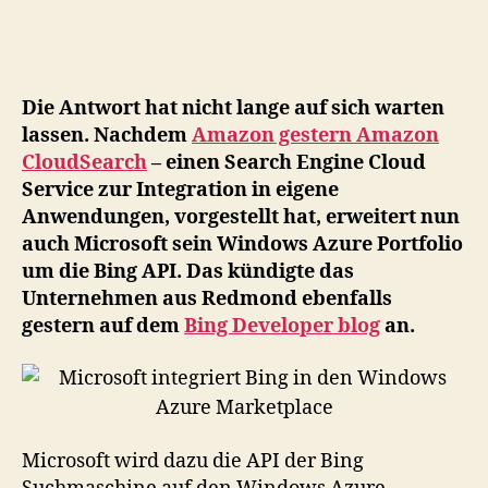
int
Bi
in
de
Die Antwort hat nicht lange auf sich warten
Wi
lassen. Nachdem
Amazon gestern Amazon
Az
CloudSearch
– einen Search Engine Cloud
Ma
Service zur Integration in eigene
Anwendungen, vorgestellt hat, erweitert nun
auch Microsoft sein Windows Azure Portfolio
um die Bing API. Das kündigte das
Unternehmen aus Redmond ebenfalls
gestern auf dem
Bing Developer blog
an.
Microsoft wird dazu die API der Bing