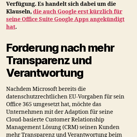
EU
Verfügung. Es handelt sich dabei um die
Standardvertragsklaus
Klauseln,
die auch Google erst kürzlich für
und
seine Office Suite Google Apps angekündigt
Trustcenter
hat
.
nun
auch
für
Forderung nach mehr
Microsoft
Dynamics
Transparenz und
CRM
Verantwortung
Online
Nachdem Microsoft bereits die
datenschutzrechtlichen EU-Vorgaben für sein
Office 365 umgesetzt hat, möchte das
Unternehmen mit der Adaption für seine
Cloud-basierte Customer Relationship
Management Lösung (CRM) seinen Kunden
mehr Transparenz und Verantwortung beim