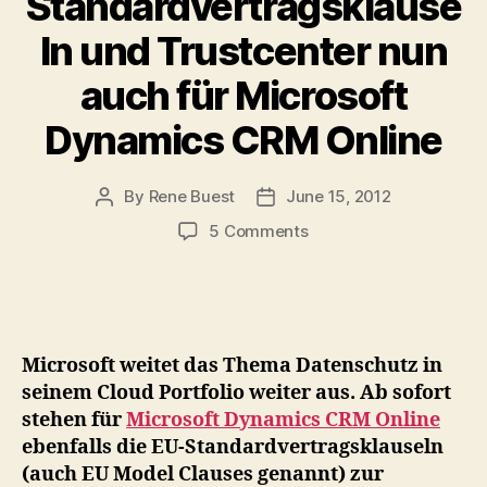
Standardvertragsklause
ln und Trustcenter nun
auch für Microsoft
Dynamics CRM Online
By
Rene Buest
June 15, 2012
Post
Post
author
date
on
5 Comments
Microsoft
erweitert
sein
Bestreben
nach
Microsoft weitet das Thema Datenschutz in
Datenschutz
seinem Cloud Portfolio weiter aus. Ab sofort
in
stehen für
Microsoft Dynamics CRM Online
der
ebenfalls die EU-Standardvertragsklauseln
Cloud
–
(auch EU Model Clauses genannt) zur