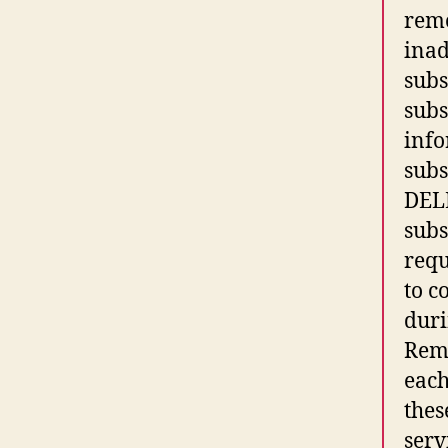
remo
inad
subs
subs
info
subs
DELE
subs
requ
to c
duri
Remo
each
thes
serv