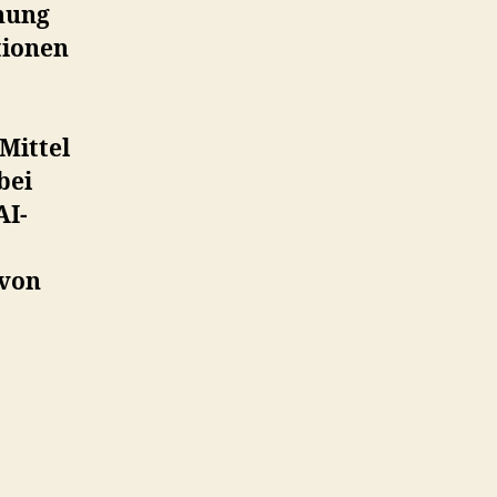
hung
tionen
 Mittel
bei
AI-
 von