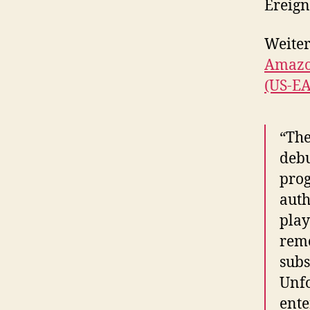
Ereign
Weiter
Amazon
(US-EA
“The
debu
prog
auth
play
remo
subs
Unfo
ente