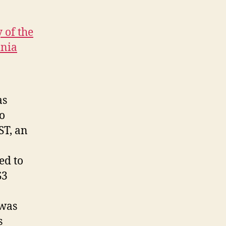
of the
inia
as
to
ST, an
ed to
S3
 was
s