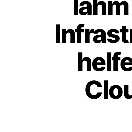
lahm 
Infras
helfe
Clo