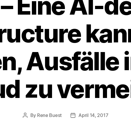
– Eine AI-d
tructure kan
n, Ausfälle 
ud zu verme
By
Rene Buest
April 14, 2017
Post
Post
author
date