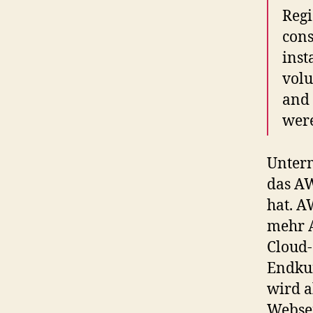
Regi
cons
inst
volu
and 
were
Unterm
das AW
hat. A
mehr 
Cloud-
Endkun
wird a
Websei