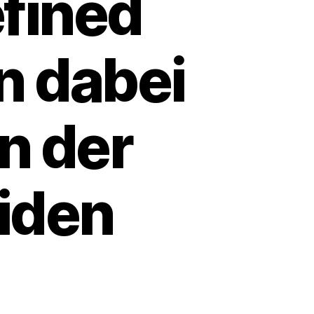
efined
n dabei
in der
iden