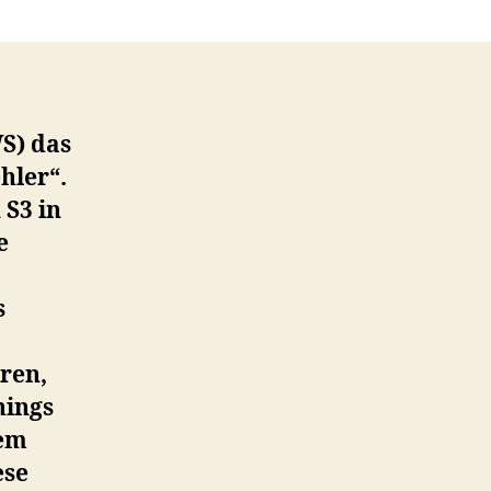
S) das
hler“.
 S3 in
e
s
aren,
hings
dem
ese