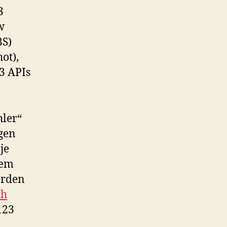
3
w
BS)
ot),
3 APIs
hler“
gen
je
dem
erden
ch
123