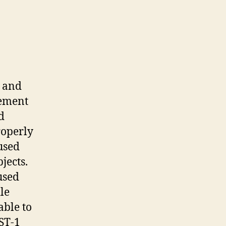
, and
cement
d
roperly
used
jects.
used
ile
able to
ST-1