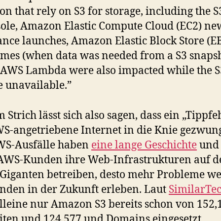
on that rely on S3 for storage, including the S
ole, Amazon Elastic Compute Cloud (EC2) ne
ance launches, Amazon Elastic Block Store (E
mes (when data was needed from a S3 snapsh
AWS Lambda were also impacted while the S
 unavailable.”
 Strich lässt sich also sagen, dass ein „Tippfe
S-angetriebene Internet in die Knie gezwun
WS-Ausfälle haben
eine lange Geschichte
und 
AWS-Kunden ihre Web-Infrastrukturen auf 
Giganten betreiben, desto mehr Probleme w
den in der Zukunft erleben. Laut
SimilarTe
lleine nur Amazon S3 bereits schon von 152,
ten und 124,577 und Domains eingesetzt.