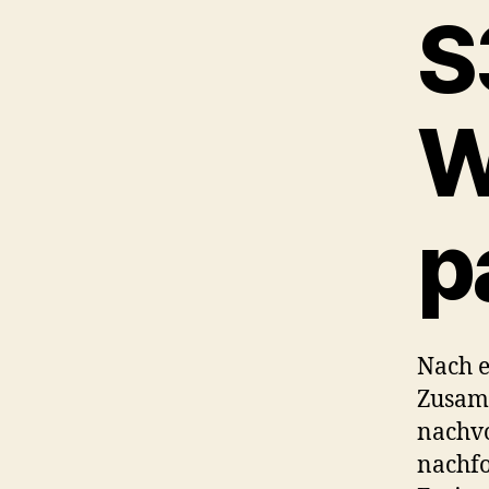
S
W
p
Nach e
Zusam
nachvo
nachfo