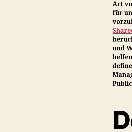
Art v
für u
vorzu
Share
berück
und We
helfen
define
Manag
Publi
D