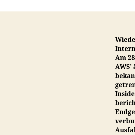
Wiede
Intern
Am 28.
AWS’ 
bekan
getren
Inside
berich
Endger
verbu
Ausfal