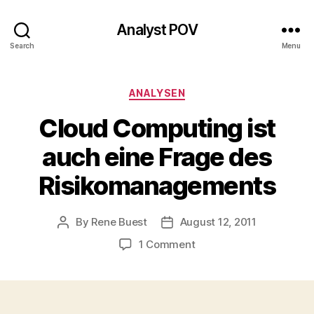
Analyst POV
Search
Menu
Categories
ANALYSEN
Cloud Computing ist
auch eine Frage des
Risikomanagements
By
Rene Buest
August 12, 2011
Post
Post
author
date
on
1 Comment
Cloud
Computing
ist
auch