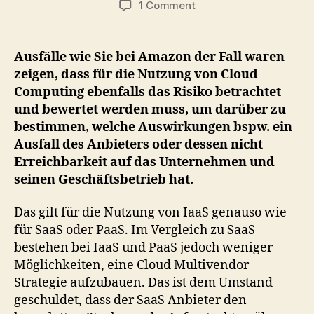
on
1 Comment
Cloud
Computing
ist
Ausfälle wie Sie bei Amazon der Fall waren
auch
zeigen, dass für die Nutzung von Cloud
eine
Computing ebenfalls das Risiko betrachtet
Frage
und bewertet werden muss, um darüber zu
des
bestimmen, welche Auswirkungen bspw. ein
Risikomanagements
Ausfall des Anbieters oder dessen nicht
Erreichbarkeit auf das Unternehmen und
seinen Geschäftsbetrieb hat.
Das gilt für die Nutzung von IaaS genauso wie
für SaaS oder PaaS. Im Vergleich zu SaaS
bestehen bei IaaS und PaaS jedoch weniger
Möglichkeiten, eine Cloud Multivendor
Strategie aufzubauen. Das ist dem Umstand
geschuldet, dass der SaaS Anbieter den