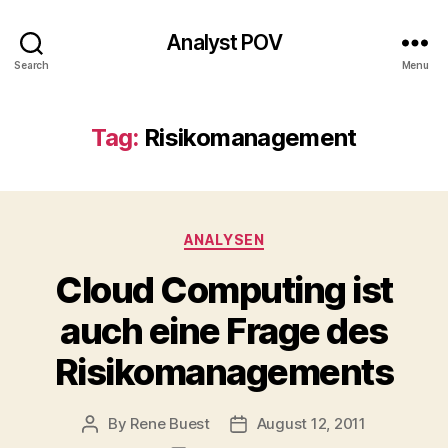
Analyst POV
Search
Menu
Tag:
Risikomanagement
Categories
ANALYSEN
Cloud Computing ist
auch eine Frage des
Risikomanagements
By
Rene Buest
August 12, 2011
Post
Post
author
date