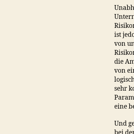
Unabh
Untern
Risiko
ist je
von un
Risiko
die Am
von ei
logisc
sehr 
Parame
eine b
Und g
bei de