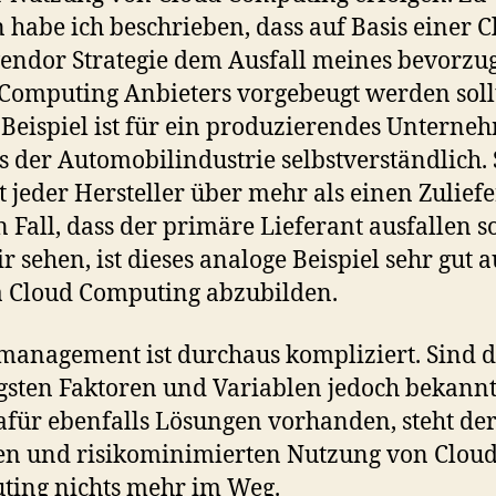
 habe ich beschrieben, dass auf Basis einer 
endor Strategie dem Ausfall meines bevorzu
Computing Anbieters vorgebeugt werden soll
 Beispiel ist für ein produzierendes Unterne
us der Automobilindustrie selbstverständlich.
t jeder Hersteller über mehr als einen Zuliefe
n Fall, dass der primäre Lieferant ausfallen so
r sehen, ist dieses analoge Beispiel sehr gut a
 Cloud Computing abzubilden.
management ist durchaus kompliziert. Sind d
gsten Faktoren und Variablen jedoch bekann
afür ebenfalls Lösungen vorhanden, steht de
en und risikominimierten Nutzung von Clou
ing nichts mehr im Weg.