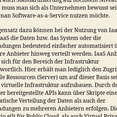
 auch Standardisierung auf höchstem Niveau
 muss man sich als Unternehmen bewusst sei
an Software-as-a-Service nutzen möchte.
ensatz dazu können bei der Nutzung von Ia
aaS die Daten bzw. das System oder die
dungen bedeutend einfacher automatisiert 
e Anbieter hinweg verteilt werden. IaaS Anb
 sich für den Bereich der Infrastruktur
wortlich. Hier erhält man lediglich den Zugri
lle Ressourcen (Server) um auf dieser Basis se
 virtuelle Infrastruktur aufzubauen. Durch d
er bereitgestellte APIs kann über Skripte ein
tische Verteilung der Daten als auch der
ungen zu mehreren Anbietern erfolgen. Di
io gilt für Public Cloud, als auch Virtual Priv