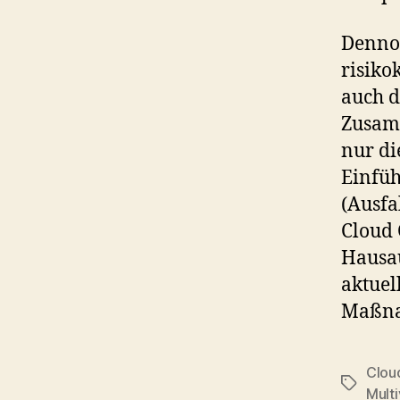
Dennoc
risik
auch d
Zusamm
nur di
Einfüh
(Ausfa
Cloud 
Hausau
aktuel
Maßna
Clou
Tags
Mult