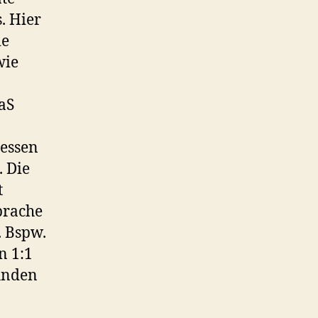
. Hier
ie
wie
aS
dessen
. Die
t
prache
 Bspw.
n 1:1
finden