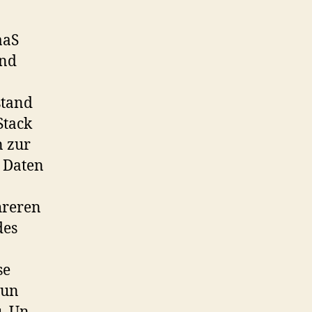
aaS
und
stand
Stack
n zur
r Daten
hreren
des
se
nun