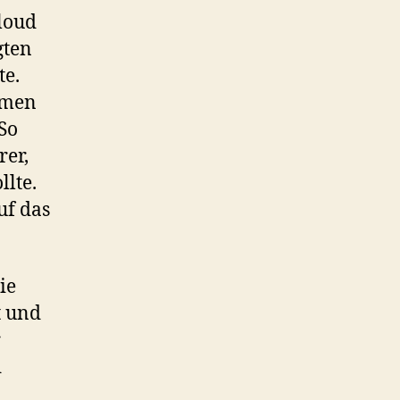
Cloud
gten
te.
hmen
 So
rer,
llte.
uf das
ie
t und
r
d