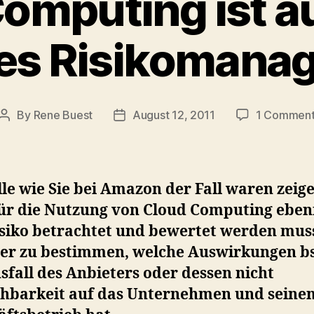
omputing ist a
des Risikomana
By
Rene Buest
August 12, 2011
1 Commen
Post
Post
author
date
le wie Sie bei Amazon der Fall waren zeige
für die Nutzung von Cloud Computing ebenf
isiko betrachtet und bewertet werden mus
er zu bestimmen, welche Auswirkungen b
sfall des Anbieters oder dessen nicht
chbarkeit auf das Unternehmen und seine