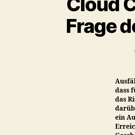
Cloud C
Frage 
Ausfäl
dass 
das R
darüb
ein Au
Errei