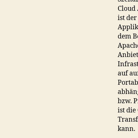
Cloud 
ist der
Applik
dem Be
Apache
Anbiet
Infras
auf au
Portab
abhän
bzw. 
ist di
Transf
kann.