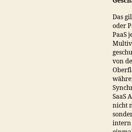
Geschä
Das gi
oder P
PaaS j
Multiv
geschu
von de
Oberfl
währen
Synchr
SaaS A
nicht 
sonder
intern