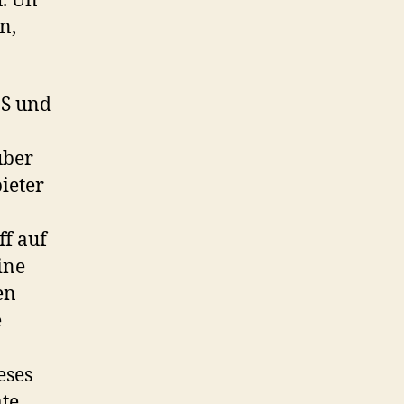
. Un
n,
aS und
über
ieter
ff auf
ine
en
e
eses
ate