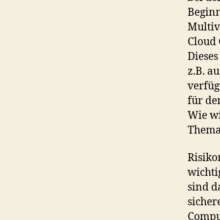
Beginn
Multiv
Cloud 
Dieses
z.B. a
verfüg
für de
Wie wi
Thema
Risiko
wichti
sind d
sicher
Comput