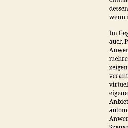
einmal
dessen
wenn m
Im Geg
auch P
Anwen
mehrer
zeigen
verant
virtue
eigene
Anbiet
automa
Anwend
Szenar