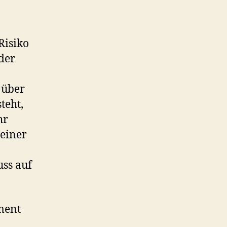
Risiko
eder
 über
teht,
hr
einer
uss auf
ment