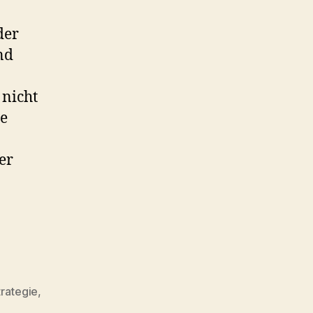
der
nd
nicht
ie
er
trategie
,