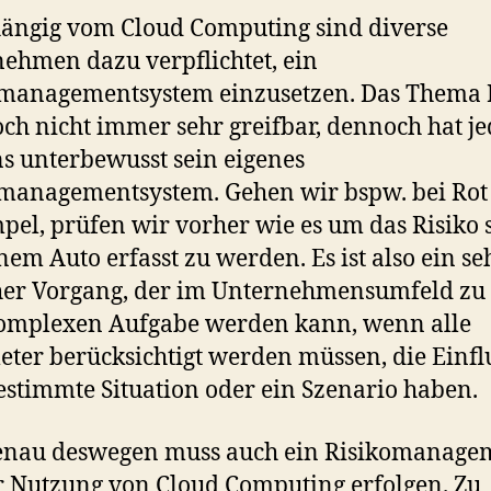
ängig vom Cloud Computing sind diverse
ehmen dazu verpflichtet, ein
managementsystem einzusetzen. Das Thema 
doch nicht immer sehr greifbar, dennoch hat j
s unterbewusst sein eigenes
managementsystem. Gehen wir bspw. bei Rot
pel, prüfen wir vorher wie es um das Risiko s
nem Auto erfasst zu werden. Es ist also ein se
her Vorgang, der im Unternehmensumfeld zu 
komplexen Aufgabe werden kann, wenn alle
ter berücksichtigt werden müssen, die Einfl
estimmte Situation oder ein Szenario haben.
enau deswegen muss auch ein Risikomanage
r Nutzung von Cloud Computing erfolgen. Zu