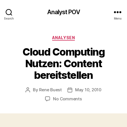
Analyst POV
Search
Menu
Categories
ANALYSEN
Cloud Computing
Nutzen: Content
bereitstellen
By
Rene Buest
May 10, 2010
Post
Post
author
date
on
No Comments
Cloud
Computing
Nutzen:
Content