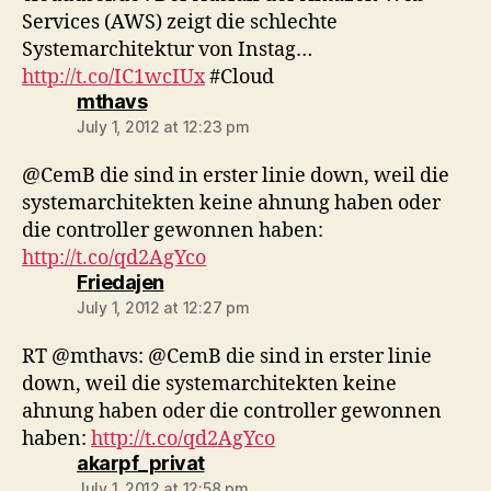
Services (AWS) zeigt die schlechte
Systemarchitektur von Instag…
http://t.co/IC1wcIUx
#Cloud
says:
mthavs
July 1, 2012 at 12:23 pm
@CemB die sind in erster linie down, weil die
systemarchitekten keine ahnung haben oder
die controller gewonnen haben:
http://t.co/qd2AgYco
says:
Friedajen
July 1, 2012 at 12:27 pm
RT @mthavs: @CemB die sind in erster linie
down, weil die systemarchitekten keine
ahnung haben oder die controller gewonnen
haben:
http://t.co/qd2AgYco
says:
akarpf_privat
July 1, 2012 at 12:58 pm