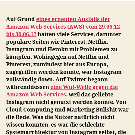
der
Am
We
Auf Grund
eines erneuten Ausfalls der
Ser
Amazon Web Services (AWS) vom 29.06.12
(A
bis 30.06.12
hatten viele Services, darunter
zei
populäre Seiten wie Pinterest, Netflix,
die
Instagram und Heroku mit Problemen zu
sch
kämpfen. Wohingegen auf Netflix und
Sys
Pinterest, zumindest hier aus Europa,
vo
Ins
zugegriffen werden konnte, war Instagram
vollständig down. Auf Twitter begann
währenddessen
eine Wut-Welle gegen die
Amazon Web Services
, weil das geliebte
Instagram nicht genutzt werden konnte. Von
Cloud Computing und Marketing Bullshit war
die Rede. Was die Nutzer natürlich nicht
wissen konnten, es war die schlechte
Systemarchitektur von Instagram selbst, die