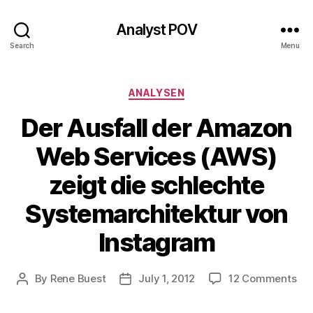
Analyst POV
Search
Menu
Categories
ANALYSEN
Der Ausfall der Amazon
Web Services (AWS)
zeigt die schlechte
Systemarchitektur von
Instagram
on
By
Rene Buest
July 1, 2012
12 Comments
Post
Post
Der
author
date
Aus