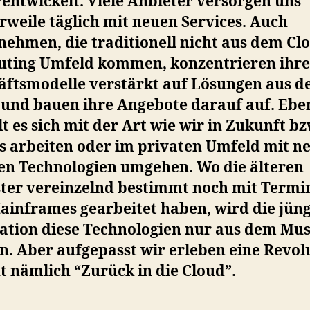
entwickelt. Viele Anbieter versorgen uns
2
rweile täglich mit neuen Services. Auch
nehmen, die traditionell nicht aus dem Cl
ting Umfeld kommen, konzentrieren ihre
äftsmodelle verstärkt auf Lösungen aus d
 und bauen ihre Angebote darauf auf. Ebe
t es sich mit der Art wie wir in Zukunft bz
ts arbeiten oder im privaten Umfeld mit n
en Technologien umgehen. Wo die älteren
ter vereinzelnd bestimmt noch mit Termi
ainframes gearbeitet haben, wird die jün
ation diese Technologien nur aus dem M
. Aber aufgepasst wir erleben eine Revol
t nämlich “Zurück in die Cloud”.