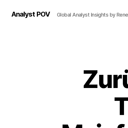
Analyst POV
Global Analyst Insights by Ren
Zurü
T