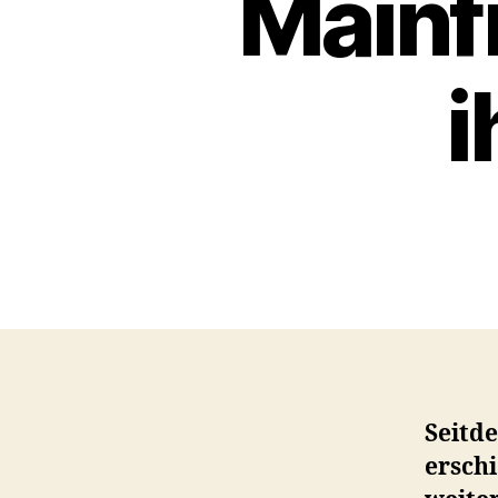
Main
i
Seitd
erschi