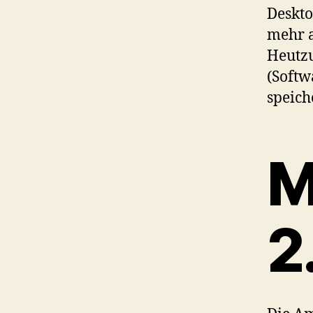
Deskto
mehr a
Heutzu
(Softw
speich
M
2