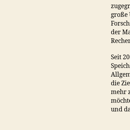
zugegr
große
Forsch
der Ma
Rechen
Seit 2
Speic
Allgem
die Zi
mehr z
möchte
und da