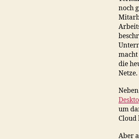
noch g
Mitarb
Arbeit
beschr
Untern
macht 
die h
Netze.
Neben 
Deskto
um da
Cloud 
Aber a