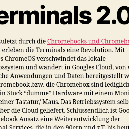
erminals 2.
zuletzt durch die
Chromebooks und Chromeb
e
erleben die Terminals eine Revolution. Mit
s ChromeOS verschwindet das lokale
bssystem und wandert in Googles Cloud, von
che Anwendungen und Daten bereitgestellt 
romebook bzw. die Chromebox sind lediglic
ein Stück “dumme” Hardware mit einem Moni
einer Tastatur/ Maus. Das Betriebssystem selb
ber die Cloud geliefert. Schlussendlich ist Go
book Ansatz eine Weiterentwicklung der
al Services, die in den 90ern und z.T. bis heu