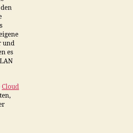
 den
e
s
 eigene
r und
en es
WLAN
e
Cloud
ten,
er