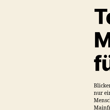
T
M
f
Blicke
nur e
Mensch
Mainfr