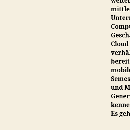
weiter
mittle
Unter
Compu
Gesch
Cloud
verhäl
berei
mobil
Semes
und M
Gener
kennen
Es geh