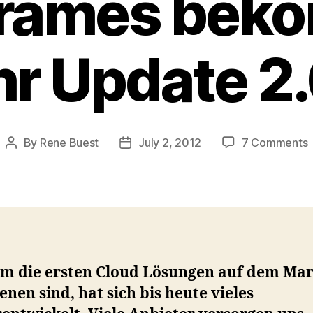
frames bek
hr Update 2
By
Rene Buest
July 2, 2012
7 Comments
Post
Post
Z
author
date
i
d
C
T
M
em die ersten Cloud Lösungen auf dem Ma
enen sind, hat sich bis heute vieles
i