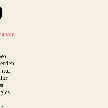
0
ox von
 wo
werden.
h nur
tor
st
ogles
te