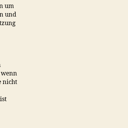
en um
en und
utzung
m
t wenn
e nicht
ist