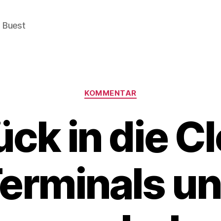
e Buest
Categories
KOMMENTAR
ck in die C
erminals u