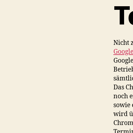
T
Nicht 
Googl
Google
Betrie
sämtli
Das Ch
noch 
sowie 
wird ü
Chrome
Termin