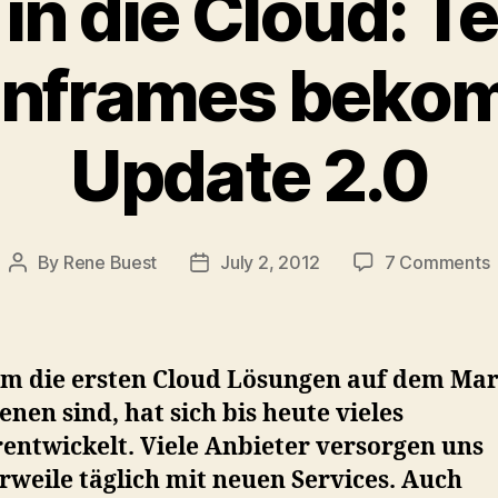
in die Cloud: T
inframes bekom
Update 2.0
By
Rene Buest
July 2, 2012
7 Comments
Post
Post
Z
author
date
i
d
C
em die ersten Cloud Lösungen auf dem Ma
T
enen sind, hat sich bis heute vieles
entwickelt. Viele Anbieter versorgen uns
M
rweile täglich mit neuen Services. Auch