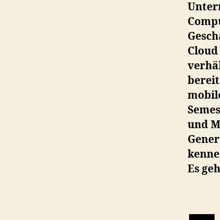
Unter
Compu
Gesch
Cloud
verhäl
berei
mobil
Semes
und M
Gener
kennen
Es geh