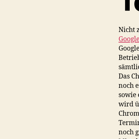
T
Nicht 
Googl
Google
Betrie
sämtli
Das Ch
noch 
sowie 
wird ü
Chrome
Termin
noch g