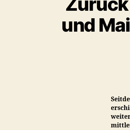
Zurück 
und Ma
Seitd
erschi
weiter
mittle