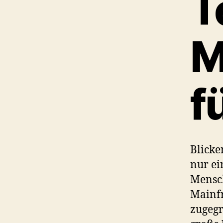
T
M
f
Blicke
nur e
Mensch
Mainfr
zugegr