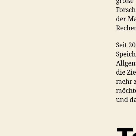
große
Forsch
der Ma
Rechen
Seit 2
Speic
Allgem
die Zi
mehr z
möchte
und da