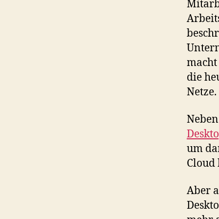
Mitarb
Arbeit
beschr
Untern
macht 
die h
Netze.
Neben 
Deskto
um da
Cloud 
Aber a
Deskto