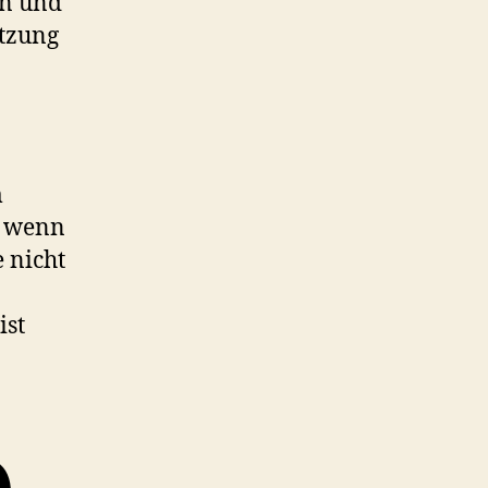
en und
utzung
m
t wenn
e nicht
ist