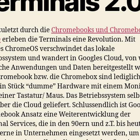
erminals 2.
zuletzt durch die
Chromebooks und Chromeb
e
erleben die Terminals eine Revolution. Mit
s ChromeOS verschwindet das lokale
bssystem und wandert in Googles Cloud, von
che Anwendungen und Daten bereitgestellt 
romebook bzw. die Chromebox sind lediglic
ein Stück “dumme” Hardware mit einem Moni
einer Tastatur/ Maus. Das Betriebssystem selb
ber die Cloud geliefert. Schlussendlich ist Go
book Ansatz eine Weiterentwicklung der
al Services, die in den 90ern und z.T. bis heu
erne in Unternehmen eingesetzt werden, um