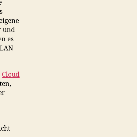
e
s
 eigene
r und
en es
WLAN
e
Cloud
ten,
er
icht