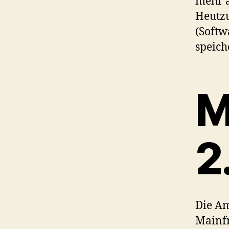
mehr a
Heutzu
(Softw
speich
M
2
Die A
Mainfr