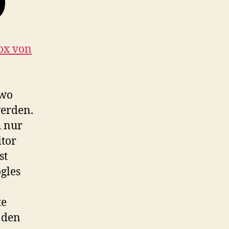
0
ox von
 wo
werden.
h nur
tor
st
ogles
te
 den