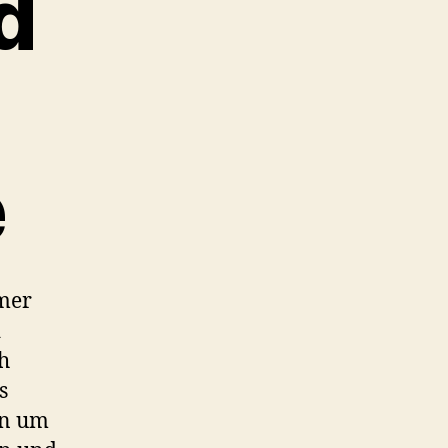
d
e
mmer
d
h
s
en um