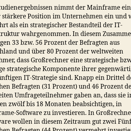
tudienergebnissen nimmt der Mainframe ei
stärkere Position im Unternehmen ein und 
rt als ein strategischer Bestandteil der IT-
struktur wahrgenommen. In diesem Zusamm
igen 33 bzw. 56 Prozent der Befragten aus
hland und über 80 Prozent der weltweiten
hmer, dass Großrechner eine strategische bzw
ge strategische Komponente ihrer gegenwärt
nftigen IT-Strategie sind. Knapp ein Drittel d
hen Befragten (31 Prozent) und 46 Prozent d
iten Umfrageteilnehmer gaben an, dass sie i
en zwölf bis 18 Monaten beabsichtigen, in
ame-Software zu investieren. In Großrechne
re wollen in diesem Zeitraum gut zwei Fünf
hen Befragten (44 Prozent) vermehrt investie