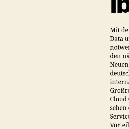
i
Mit d
Data u
notwen
den nä
Neuent
deutsc
intern
Großre
Cloud 
sehen 
Servic
Vortei