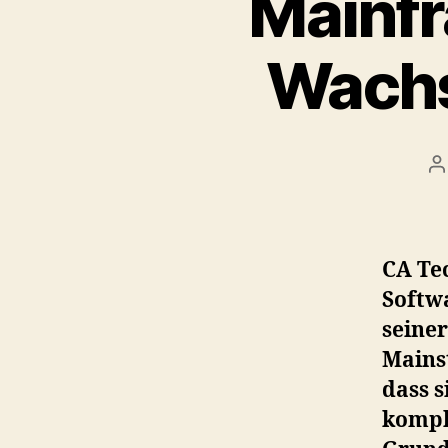
Mainfr
Wachs
P
a
CA Te
Softwa
seine
Mainst
dass 
kompl