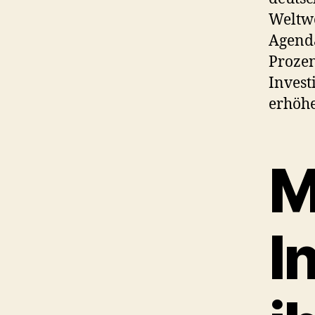
Weltwe
Agenda
Prozen
Invest
erhöh
M
I