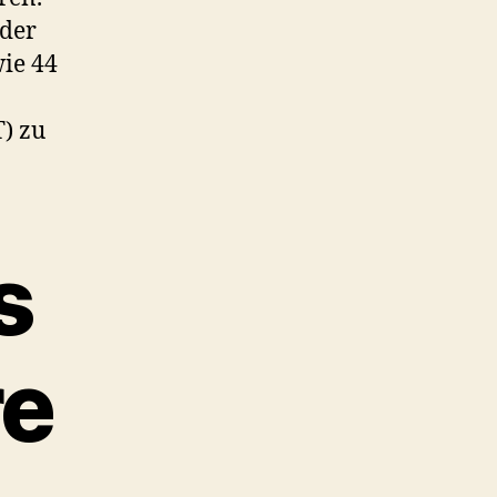
 der
ie 44
) zu
s
re