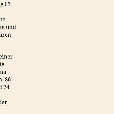
ig 63
eue
ate und
ühren
einer
ie
ema
n. 86
d 74
der