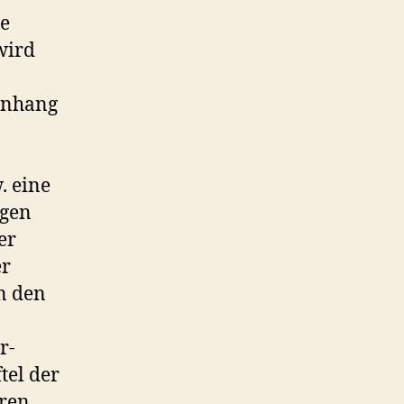
ne
wird
enhang
. eine
igen
er
er
n den
r-
tel der
ren.