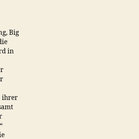
g, Big
die
rd in
er
r
 ihrer
esamt
r
“
ie