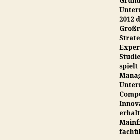
Grund
Unter
2012 d
Großr
Strate
Expert
Studi
spielt
Manag
Unter
Compu
Innov
erhal
Mainf
fachü