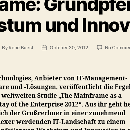
ame: Grundpfei
tum und Innov
By
Rene Buest
October 30, 2012
No Comme
ost
Post
uthor
date
chnologies, Anbieter von IT-Management-
re und -Lösungen, veröffentlicht die Erge
r weltweiten Studie „The Mainframe as a
ay of the Enterprise 2012“. Aus ihr geht h
sich der Großrechner in einer zunehmend
exer werdenden IT-Landschaft zu einem