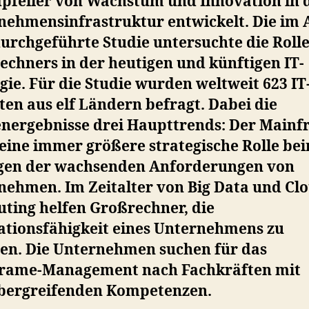
pfeiler von Wachstum und Innovation in 
nehmensinfrastruktur entwickelt. Die im 
urchgeführte Studie untersuchte die Rolle
echners in der heutigen und künftigen IT-
gie. Für die Studie wurden weltweit 623 IT
en aus elf Ländern befragt. Dabei die
energebnisse drei Haupttrends: Der Main
 eine immer größere strategische Rolle be
en der wachsenden Anforderungen von
nehmen. Im Zeitalter von Big Data und Cl
ting helfen Großrechner, die
ationsfähigkeit eines Unternehmens zu
ten. Die Unternehmen suchen für das
rame-Management nach Fachkräften mit
bergreifenden Kompetenzen.