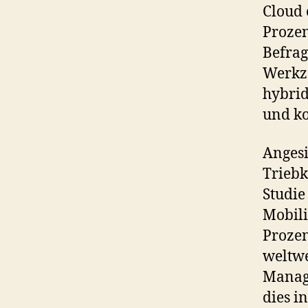
Cloud 
Prozen
Befrag
Werkze
hybrid
und ko
Angesi
Triebk
Studie
Mobili
Prozen
weltwe
Manag
dies i