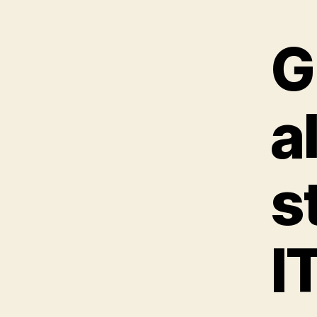
G
a
s
I