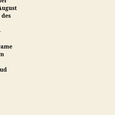
der
August
 des
-
frame
im
oud