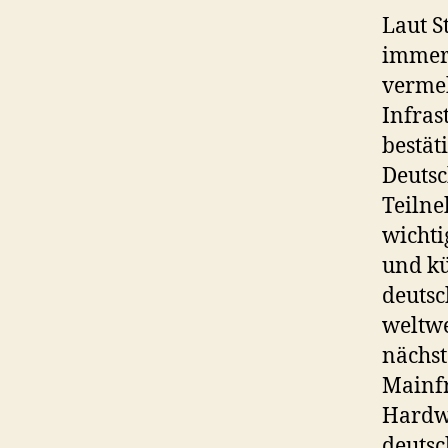
Laut S
immer 
vermeh
Infra
bestät
Deutsc
Teilne
wichti
und kü
deutsc
weltwe
nächst
Mainfr
Hardwa
deutsc