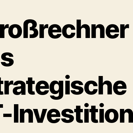
roßrechner
ls
trategische
T-Investitio