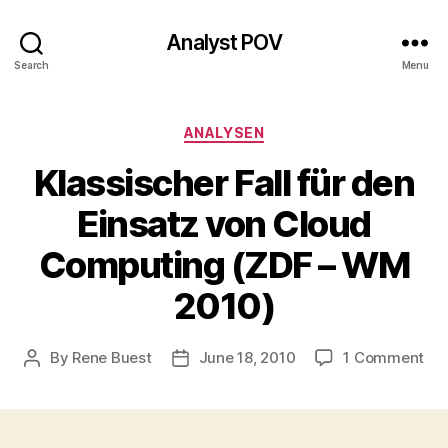
Analyst POV
Search
Menu
Categories
ANALYSEN
Klassischer Fall für den
Einsatz von Cloud
Computing (ZDF – WM
2010)
on
By
Rene Buest
June 18, 2010
1 Comment
Post
Post
Kla
author
date
Fal
für
de