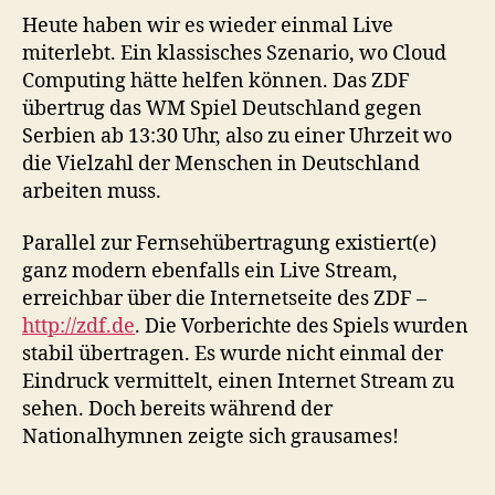
Ein
Heute haben wir es wieder einmal Live
vo
miterlebt. Ein klassisches Szenario, wo Cloud
Cl
Computing hätte helfen können. Das ZDF
Co
übertrug das WM Spiel Deutschland gegen
(Z
Serbien ab 13:30 Uhr, also zu einer Uhrzeit wo
–
die Vielzahl der Menschen in Deutschland
W
arbeiten muss.
201
Parallel zur Fernsehübertragung existiert(e)
ganz modern ebenfalls ein Live Stream,
erreichbar über die Internetseite des ZDF –
http://zdf.de
. Die Vorberichte des Spiels wurden
stabil übertragen. Es wurde nicht einmal der
Eindruck vermittelt, einen Internet Stream zu
sehen. Doch bereits während der
Nationalhymnen zeigte sich grausames!