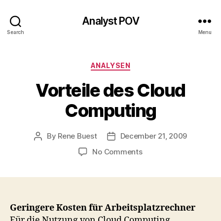
Analyst POV
Search
Menu
Categories
ANALYSEN
Vorteile des Cloud
Computing
By
Rene Buest
December 21, 2009
Post
Post
author
date
on
No Comments
Vorteile
des
Cloud
Computing
Geringere Kosten für Arbeitsplatzrechner
Für die Nutzung von Cloud Computing