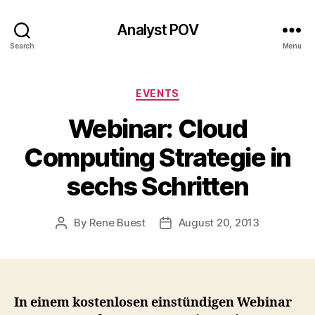
Analyst POV
Search
Menu
Categories
EVENTS
Webinar: Cloud
Computing Strategie in
sechs Schritten
By
Rene Buest
August 20, 2013
Post
Post
author
date
In einem kostenlosen einstündigen Webinar