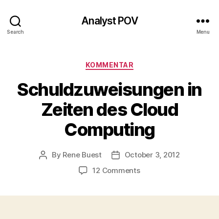
Analyst POV
Search
Menu
Categories
KOMMENTAR
Schuldzuweisungen in
Zeiten des Cloud
Computing
By
Rene Buest
October 3, 2012
Post
Post
author
date
on
12 Comments
Schuldzuweisungen
in
Zeiten
des