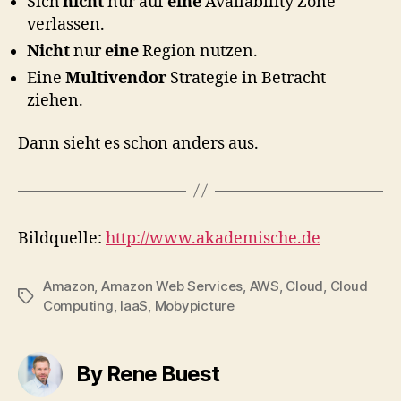
Sich
nicht
nur auf
eine
Availability Zone
verlassen.
Nicht
nur
eine
Region nutzen.
Eine
Multivendor
Strategie in Betracht
ziehen.
Dann sieht es schon anders aus.
Bildquelle:
http://www.akademische.de
Amazon
,
Amazon Web Services
,
AWS
,
Cloud
,
Cloud
Tags
Computing
,
IaaS
,
Mobypicture
By Rene Buest