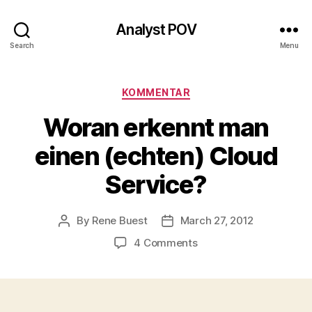
Analyst POV
Search
Menu
Categories
KOMMENTAR
Woran erkennt man
einen (echten) Cloud
Service?
By
Rene Buest
March 27, 2012
Post
Post
author
date
on
4 Comments
Woran
erkennt
man
einen