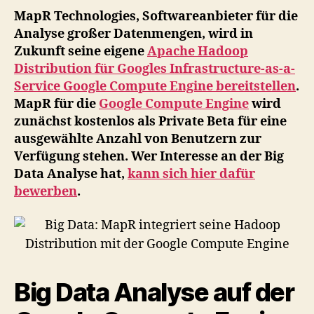
sei
MapR Technologies, Softwareanbieter für die
Ha
Analyse großer Datenmengen, wird in
Dis
Zukunft seine eigene
Apache Hadoop
mit
Distribution für Googles Infrastructure-as-a-
der
Service Google Compute Engine bereitstellen
.
Goo
MapR für die
Google Compute Engine
wird
Co
zunächst kostenlos als Private Beta für eine
Eng
ausgewählte Anzahl von Benutzern zur
Verfügung stehen. Wer Interesse an der Big
Data Analyse hat,
kann sich hier dafür
bewerben
.
Big Data Analyse auf der