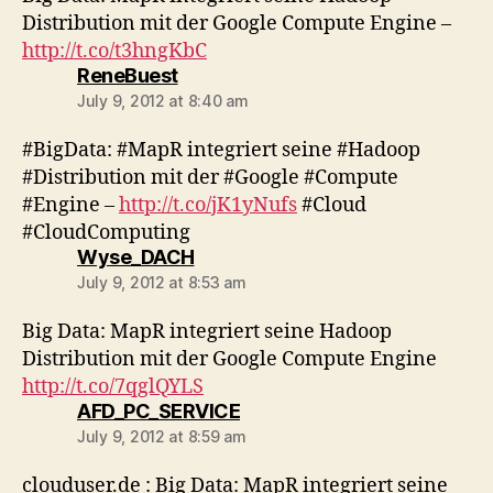
Distribution mit der Google Compute Engine –
http://t.co/t3hngKbC
says:
ReneBuest
July 9, 2012 at 8:40 am
#BigData: #MapR integriert seine #Hadoop
#Distribution mit der #Google #Compute
#Engine –
http://t.co/jK1yNufs
#Cloud
#CloudComputing
says:
Wyse_DACH
July 9, 2012 at 8:53 am
Big Data: MapR integriert seine Hadoop
Distribution mit der Google Compute Engine
http://t.co/7qglQYLS
says:
AFD_PC_SERVICE
July 9, 2012 at 8:59 am
clouduser.de : Big Data: MapR integriert seine