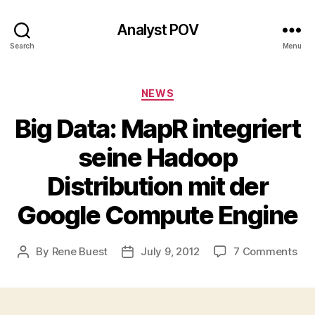
Analyst POV
Search
Menu
Categories
NEWS
Big Data: MapR integriert
seine Hadoop
Distribution mit der
Google Compute Engine
on
By
Rene Buest
July 9, 2012
7 Comments
Post
Post
Big
author
date
Dat
Ma
int