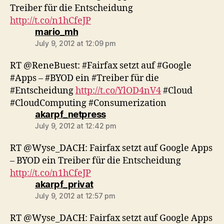
Treiber für die Entscheidung
http://t.co/n1hCfeJP
says:
mario_mh
July 9, 2012 at 12:09 pm
RT @ReneBuest: #Fairfax setzt auf #Google
#Apps – #BYOD ein #Treiber für die
#Entscheidung
http://t.co/YlOD4nV4
#Cloud
#CloudComputing #Consumerization
says:
akarpf_netpress
July 9, 2012 at 12:42 pm
RT @Wyse_DACH: Fairfax setzt auf Google Apps
– BYOD ein Treiber für die Entscheidung
http://t.co/n1hCfeJP
says:
akarpf_privat
July 9, 2012 at 12:57 pm
RT @Wyse_DACH: Fairfax setzt auf Google Apps