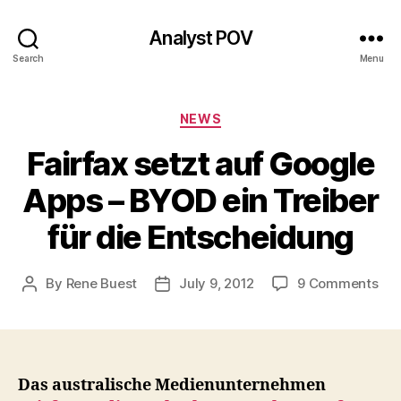
Analyst POV
Search
Menu
Categories
NEWS
Fairfax setzt auf Google
Apps – BYOD ein Treiber
für die Entscheidung
on
By
Rene Buest
July 9, 2012
9 Comments
Post
Post
Fai
author
date
set
auf
Goo
App
Das australische Medienunternehmen
–