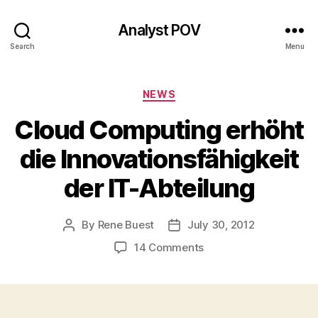
Analyst POV
Search
Menu
Categories
NEWS
Cloud Computing erhöht
die Innovationsfähigkeit
der IT-Abteilung
By
Rene Buest
July 30, 2012
Post
Post
author
date
on
14 Comments
Cloud
Computing
erhöht
die