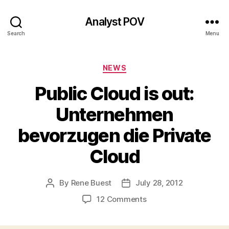
Analyst POV
Search
Menu
Categories
NEWS
Public Cloud is out:
Unternehmen
bevorzugen die Private
Cloud
By
Rene Buest
July 28, 2012
Post
Post
author
date
on
12 Comments
Public
Cloud