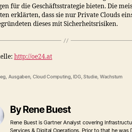
en für die Geschäftsstrategie bieten. Die mei
ten erklärten, dass sie nur Private Clouds ein
gründeten dieses mit Sicherheitsrisiken.
elle:
http://oe24.at
ieg
,
Ausgaben
,
Cloud Computing
,
IDG
,
Studie
,
Wachstum
By Rene Buest
Rene Buest is Gartner Analyst covering Infrastructu
Services & Digital Operations. Prior to that he was 