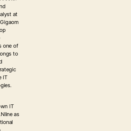
and
alyst at
e Gigaom
top
e
s one of
longs to
d
rategic
e IT
gies.
own IT
Nline as
tional
,