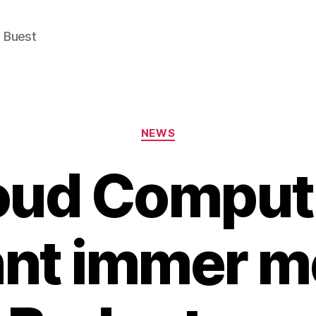
e Buest
Categories
NEWS
oud Comput
nt immer m