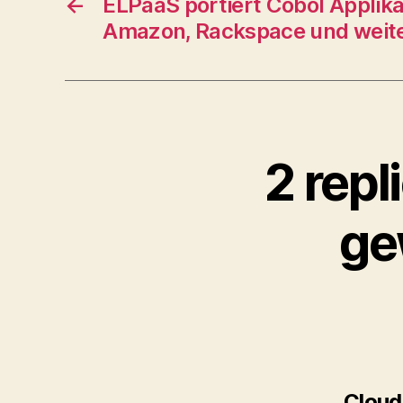
←
ELPaaS portiert Cobol Applika
Amazon, Rackspace und weite
2 rep
ge
Cloud