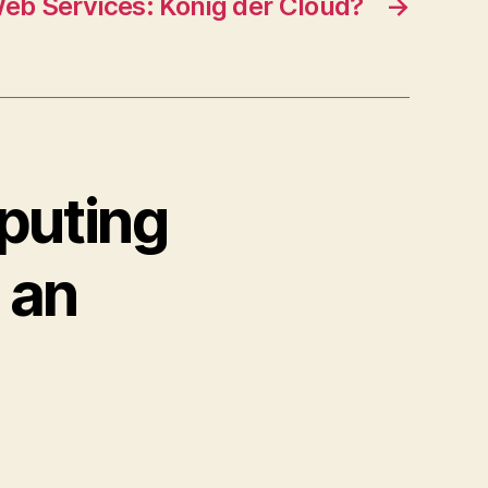
b Services: König der Cloud?
→
puting
 an