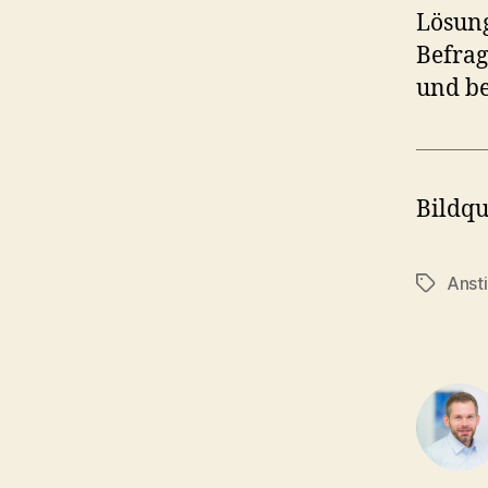
Lösung
Befrag
und be
Bildqu
Anst
Tags