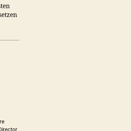
sten
setzen
re
Director