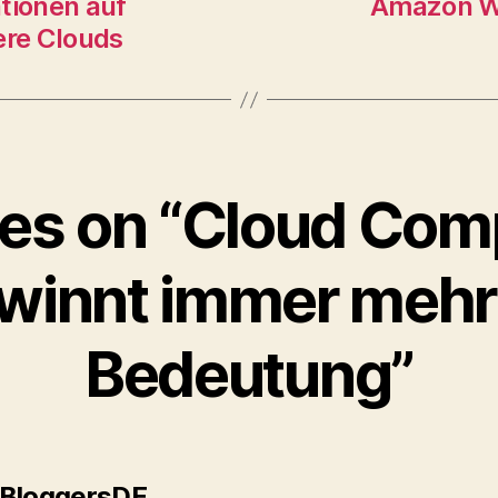
tionen auf
Amazon We
re Clouds
lies on “Cloud Com
winnt immer mehr
Bedeutung”
says:
BloggersDE