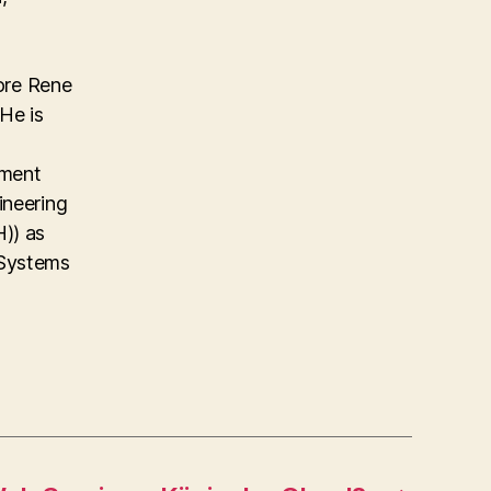
ore Rene
He is
ement
ineering
)) as
 Systems