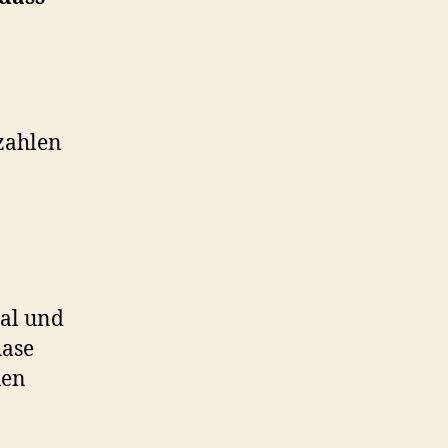
szahlen
nal und
hase
hen