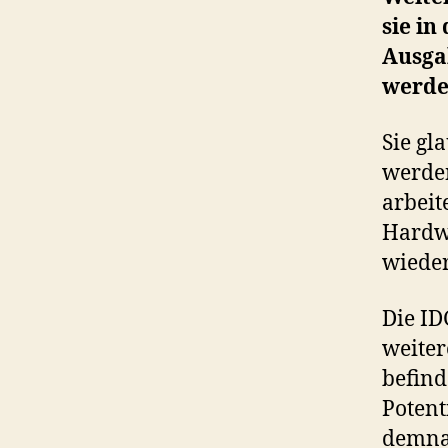
sie in
Ausga
werde
Sie gl
werden
arbeit
Hardw
wieder
Die ID
weiter
befind
Potent
demnac