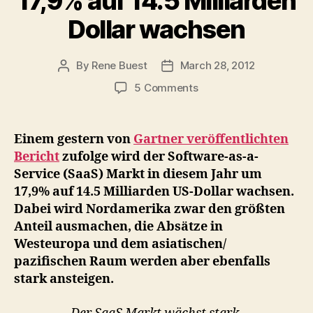
17,9% auf 14.5 Milliarden
Dollar wachsen
By
Rene Buest
March 28, 2012
Post
Post
author
date
on
5 Comments
Laut
Gartner
wird
Einem gestern von
Gartner veröffentlichten
der
Bericht
zufolge wird der Software-as-a-
SaaS
Service (SaaS) Markt in diesem Jahr um
Markt
17,9% auf 14.5 Milliarden US-Dollar wachsen.
in
Dabei wird Nordamerika zwar den größten
2012
Anteil ausmachen, die Absätze in
um
17,95
Westeuropa und dem asiatischen/
auf
pazifischen Raum werden aber ebenfalls
14.5
stark ansteigen.
Milliarden
Dollar