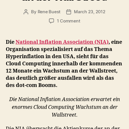
By
Rene Buest
March 23, 2012
Post
Post
author
date
on
1 Comment
Die
NIA
erwartet
Die
National Inflation Association (NIA)
, eine
einen
Organisation spezialisiert auf das Thema
Cloud
Hyperinflation in den USA, sieht für das
Computing
Cloud Computing innerhalb der kommenden
Boom
12 Monate ein Wachstum an der Wallstreet,
an
das deutlich größer ausfallen wird als das
der
Wall
des dot-com Booms.
Street.
Die National Inflation Association erwartet ein
enormes Cloud Computing Wachstum an der
Wallstreet.
Die NIA überwacht die Aktienkurse der an der