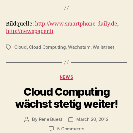
Bildquelle:
http://www.smartphone-daily.de
,
http://newspaper.li
Cloud
,
Cloud Computing
,
Wachstum
,
Wallstreet
Tags
Categories
NEWS
Cloud Computing
wächst stetig weiter!
By
Rene Buest
March 20, 2012
Post
Post
author
date
on
5 Comments