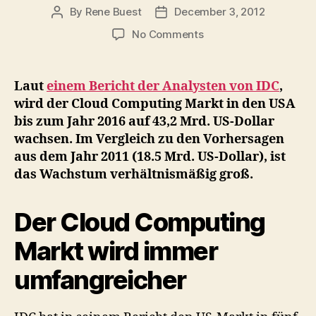
By
Rene Buest
December 3, 2012
Post
Post
author
date
on
No Comments
Der
Cloud
Computing
Laut
einem Bericht der Analysten von IDC
,
Markt
wird der Cloud Computing Markt in den USA
in
bis zum Jahr 2016 auf 43,2 Mrd. US-Dollar
den
wachsen. Im Vergleich zu den Vorhersagen
USA
aus dem Jahr 2011 (18.5 Mrd. US-Dollar), ist
wird
das Wachstum verhältnismäßig groß.
bis
2016
auf
Der Cloud Computing
43,2
Mrd.
Markt wird immer
US-
Dollar
umfangreicher
wachsen