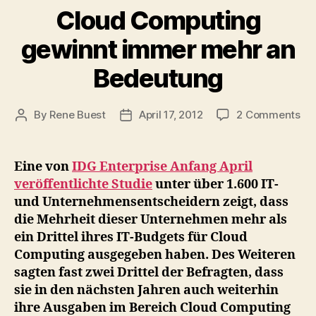
Cloud Computing
gewinnt immer mehr an
Bedeutung
on
By
Rene Buest
April 17, 2012
2 Comments
Post
Post
Cl
author
date
Co
ge
Eine von
IDG Enterprise Anfang April
im
veröffentlichte Studie
unter über 1.600 IT-
me
und Unternehmensentscheidern zeigt, dass
an
die Mehrheit dieser Unternehmen mehr als
Be
ein Drittel ihres IT-Budgets für Cloud
Computing ausgegeben haben. Des Weiteren
sagten fast zwei Drittel der Befragten, dass
sie in den nächsten Jahren auch weiterhin
ihre Ausgaben im Bereich Cloud Computing