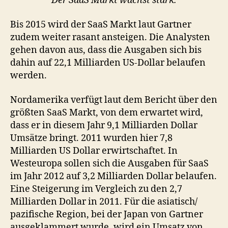
Der SaaS Markt wächst stark.
wachsen
Bis 2015 wird der SaaS Markt laut Gartner
zudem weiter rasant ansteigen. Die Analysten
gehen davon aus, dass die Ausgaben sich bis
dahin auf 22,1 Milliarden US-Dollar belaufen
werden.
Nordamerika verfügt laut dem Bericht über den
größten SaaS Markt, von dem erwartet wird,
dass er in diesem Jahr 9,1 Milliarden Dollar
Umsätze bringt. 2011 wurden hier 7,8
Milliarden US Dollar erwirtschaftet. In
Westeuropa sollen sich die Ausgaben für SaaS
im Jahr 2012 auf 3,2 Milliarden Dollar belaufen.
Eine Steigerung im Vergleich zu den 2,7
Milliarden Dollar in 2011. Für die asiatisch/
pazifische Region, bei der Japan von Gartner
ausgeklammert wurde, wird ein Umsatz von