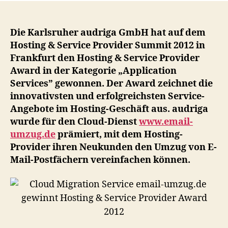
Ser
ema
um
Die Karlsruher audriga GmbH hat auf dem
gew
Hosting & Service Provider Summit 2012 in
Hos
Frankfurt den Hosting & Service Provider
&
Award in der Kategorie „Application
Ser
Services” gewonnen. Der Award zeichnet die
Pro
innovativsten und erfolgreichsten Service-
Aw
Angebote im Hosting-Geschäft aus. audriga
20
wurde für den Cloud-Dienst
www.email-
umzug.de
prämiert, mit dem Hosting-
Provider ihren Neukunden den Umzug von E-
Mail-Postfächern vereinfachen können.