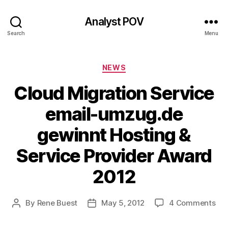
Analyst POV
Search
Menu
Categories
NEWS
Cloud Migration Service
email-umzug.de
gewinnt Hosting &
Service Provider Award
2012
on
By
Rene Buest
May 5, 2012
4 Comments
Post
Post
Clo
author
date
Mig