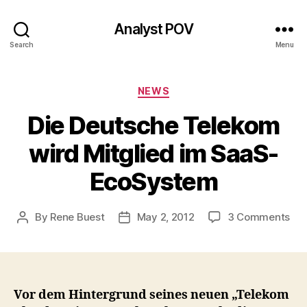
Analyst POV
Search
Menu
Categories
NEWS
Die Deutsche Telekom
wird Mitglied im SaaS-
EcoSystem
on
By
Rene Buest
May 2, 2012
3 Comments
Post
Post
Die
author
date
Deu
Te
wir
Mit
Vor dem Hintergrund seines neuen „Telekom
im