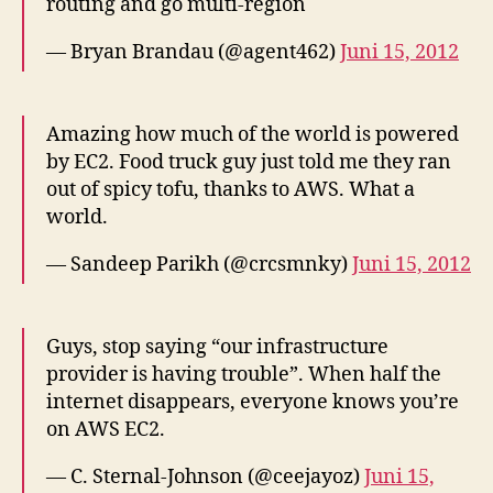
routing and go multi-region
— Bryan Brandau (@agent462)
Juni 15, 2012
Amazing how much of the world is powered
by EC2. Food truck guy just told me they ran
out of spicy tofu, thanks to AWS. What a
world.
— Sandeep Parikh (@crcsmnky)
Juni 15, 2012
Guys, stop saying “our infrastructure
provider is having trouble”. When half the
internet disappears, everyone knows you’re
on AWS EC2.
— C. Sternal-Johnson (@ceejayoz)
Juni 15,