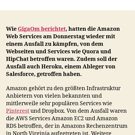
Erneute
Probleme
in
der
Amazon
Wie
GigaOm berichtet
, hatten die Amazon
Cloud
Web Services am Donnerstag wieder mit
–
einem Ausfall zu kämpfen, von dem
Ausfall
Webseiten und Services wie Quora und
bei
HipChat betroffen waren. Zudem soll der
den
Ausfall auch Heroku, einem Ableger von
Amazon
Salesforce, getroffen haben.
Web
Services
in
Amazon gehört zu den größten Infrastruktur
North
Anbietern von vielen bekannten und
Virginia
mittlerweile sehr populären Services wie
Pinterest
und Dropbox. Von dem Ausfall waren
die AWS Services Amazon EC2 und Amazon
RDS betroffen, der in Amazons Rechenzentrum
in North Virginia aufgetreten ist. Weitere