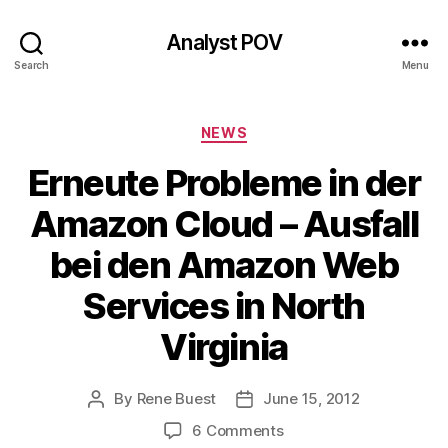
Analyst POV
Search
Menu
Categories
NEWS
Erneute Probleme in der
Amazon Cloud – Ausfall
bei den Amazon Web
Services in North
Virginia
By
Rene Buest
June 15, 2012
Post
Post
author
date
on
6 Comments