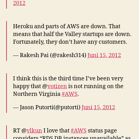
2012
Heroku and parts of AWS are down. That
means that half the Valley startups are down.
Fortunately, they don’t have any customers.
— Rakesh Pai (@rakesh314)
Juni 15, 2012
I think this is the third time I’ve been very
happy that @
votizen
is not running on the
Northern Virginia
#AWS
.
— Jason Putorti(@putorti)
Juni 15, 2012
RT @
vlkun
I love that
#AWS
status page
considers “RDS DB instances unavailable” as