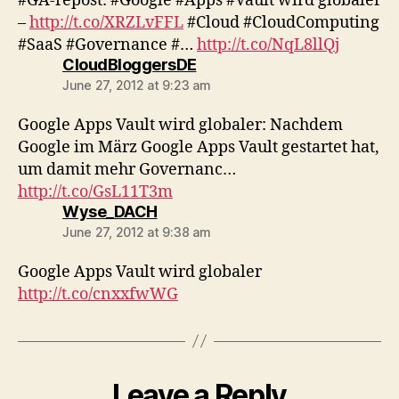
#GA-repost: #Google #Apps #Vault wird globaler
–
http://t.co/XRZLvFFL
#Cloud #CloudComputing
#SaaS #Governance #…
http://t.co/NqL8llQj
says:
CloudBloggersDE
June 27, 2012 at 9:23 am
Google Apps Vault wird globaler: Nachdem
Google im März Google Apps Vault gestartet hat,
um damit mehr Governanc…
http://t.co/GsL11T3m
says:
Wyse_DACH
June 27, 2012 at 9:38 am
Google Apps Vault wird globaler
http://t.co/cnxxfwWG
Leave a Reply