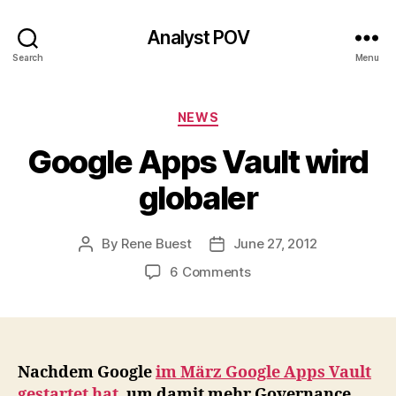
Analyst POV
Search
Menu
Categories
NEWS
Google Apps Vault wird
globaler
By
Rene Buest
June 27, 2012
Post
Post
author
date
on
6 Comments
Google
Apps
Vault
wird
globaler
Nachdem Google
im März Google Apps Vault
gestartet hat
, um damit mehr Governance