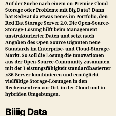
veröffentlicht
Auf der Suche nach einem on-Premise Cloud
seinen
Storage oder Probleme mit Big Data? Dann
Storage
hat RedHat da etwas neues im Portfolio, den
Server
Red Hat Storage Server 2.0. Die Open-Source-
2.0
Storage-Lösung hilft beim Management
unstrukturierter Daten und setzt nach
Angaben des Open Source Giganten neue
Standards im Enterprise- und Cloud-Storage-
Markt. So soll die Lösung die Innovationen
aus der Open-Source-Community zusammen
mit der Leistungsfähigkeit standardbasierter
x86-Server kombinieren und ermöglicht
vielfältige Storage-Lösungen in den
Rechenzentren vor Ort, in der Cloud und in
hybriden Umgebungen.
Biiiig Data