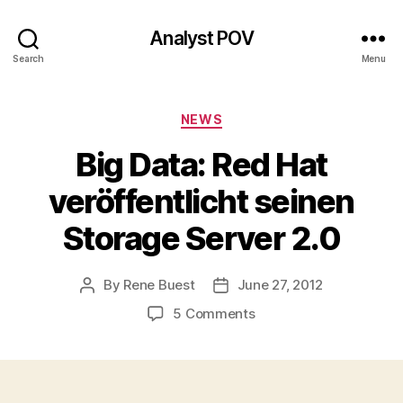
Analyst POV
Search
Menu
Categories
NEWS
Big Data: Red Hat
veröffentlicht seinen
Storage Server 2.0
By
Rene Buest
June 27, 2012
Post
Post
author
date
on
5 Comments
Big
Data:
Red
Hat