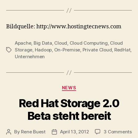
Bildquelle: http://www.hostingtecnews.com
Apache
,
Big Data
,
Cloud
,
Cloud Computing
,
Cloud
Storage
,
Hadoop
,
On-Premise
,
Private Cloud
,
RedHat
,
Tags
Unternehmen
Categories
NEWS
Red Hat Storage 2.0
Beta steht bereit
on
By
Rene Buest
April 13, 2012
3 Comments
Post
Post