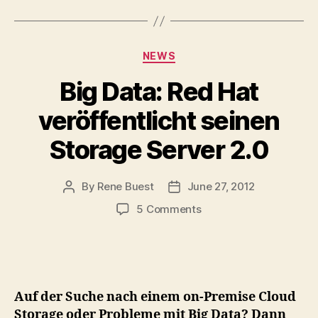
Categories
NEWS
Big Data: Red Hat
veröffentlicht seinen
Storage Server 2.0
By
Rene Buest
June 27, 2012
Post
Post
author
date
on
5 Comments
Big
Data:
Red
Hat
veröffentlicht
Auf der Suche nach einem on-Premise Cloud
seinen
Storage oder Probleme mit Big Data? Dann
Storage