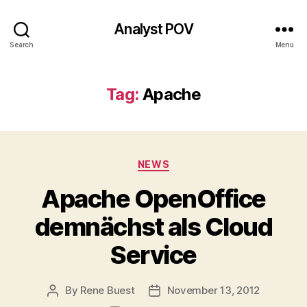
Analyst POV
Search
Menu
Tag:
Apache
Categories
NEWS
Apache OpenOffice
demnächst als Cloud
Service
By
Rene Buest
November 13, 2012
Post
Post
author
date