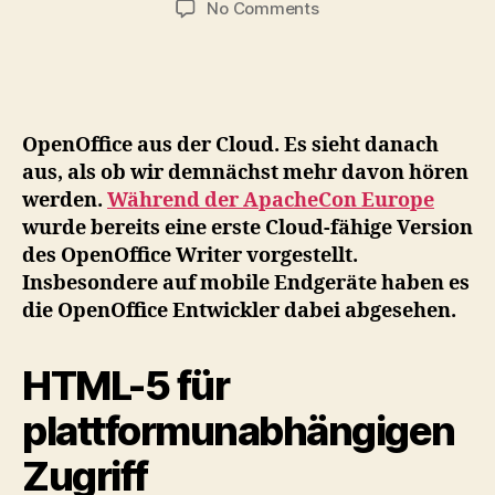
on
No Comments
Apache
OpenOffice
demnächst
als
Cloud
OpenOffice aus der Cloud. Es sieht danach
Service
aus, als ob wir demnächst mehr davon hören
werden.
Während der ApacheCon Europe
wurde bereits eine erste Cloud-fähige Version
des OpenOffice Writer vorgestellt.
Insbesondere auf mobile Endgeräte haben es
die OpenOffice Entwickler dabei abgesehen.
HTML-5 für
plattformunabhängigen
Zugriff