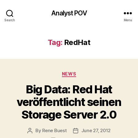
Analyst POV
Search
Menu
Tag:
RedHat
Categories
NEWS
Big Data: Red Hat
veröffentlicht seinen
Storage Server 2.0
By
Rene Buest
June 27, 2012
Post
Post
author
date