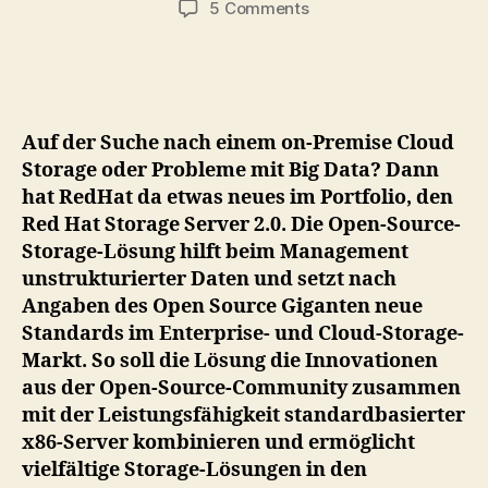
on
5 Comments
Big
Data:
Red
Hat
veröffentlicht
Auf der Suche nach einem on-Premise Cloud
seinen
Storage oder Probleme mit Big Data? Dann
Storage
hat RedHat da etwas neues im Portfolio, den
Server
Red Hat Storage Server 2.0. Die Open-Source-
2.0
Storage-Lösung hilft beim Management
unstrukturierter Daten und setzt nach
Angaben des Open Source Giganten neue
Standards im Enterprise- und Cloud-Storage-
Markt. So soll die Lösung die Innovationen
aus der Open-Source-Community zusammen
mit der Leistungsfähigkeit standardbasierter
x86-Server kombinieren und ermöglicht
vielfältige Storage-Lösungen in den