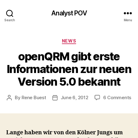
Analyst POV
Search
Menu
Categories
NEWS
openQRM gibt erste
Informationen zur neuen
Version 5.0 bekannt
on
By
Rene Buest
June 6, 2012
6 Comments
Post
Post
op
author
date
gib
ers
In
zur
Lange haben wir von den Kölner Jungs um
ne