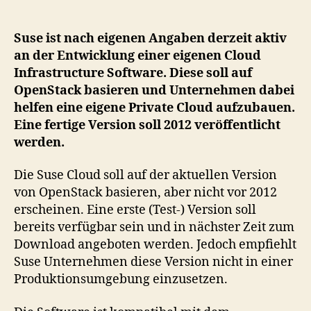
an
einer
Private
Suse ist nach eigenen Angaben derzeit aktiv
Cloud
an der Entwicklung einer eigenen Cloud
Infrastruktur
Infrastructure Software. Diese soll auf
auf
OpenStack basieren und Unternehmen dabei
Basis
helfen eine eigene Private Cloud aufzubauen.
von
Eine fertige Version soll 2012 veröffentlicht
OpenStack
werden.
Die Suse Cloud soll auf der aktuellen Version
von OpenStack basieren, aber nicht vor 2012
erscheinen. Eine erste (Test-) Version soll
bereits verfügbar sein und in nächster Zeit zum
Download angeboten werden. Jedoch empfiehlt
Suse Unternehmen diese Version nicht in einer
Produktionsumgebung einzusetzen.