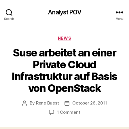
Analyst POV
Search
Menu
Categories
NEWS
Suse arbeitet an einer
Private Cloud
Infrastruktur auf Basis
von OpenStack
By
Rene Buest
October 26, 2011
Post
Post
author
date
on
1 Comment
Suse
arbeitet