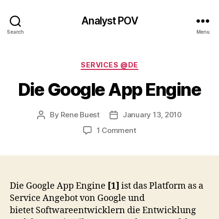
Analyst POV
Search
Menu
Categories
SERVICES @DE
Die Google App Engine
By
Rene Buest
January 13, 2010
Post
Post
author
date
on
1 Comment
Die
Google
App
Engine
Die Google App Engine
[1]
ist das Platform as a
Service Angebot von Google und
bietet Softwareentwicklern die Entwicklung