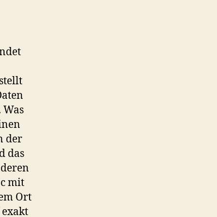
ndet
tellt
Daten
. Was
einen
n der
d das
nderen
c mit
dem Ort
 exakt