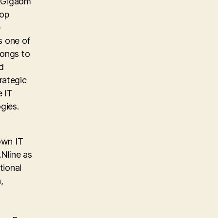
e Gigaom
top
e
s one of
longs to
d
rategic
e IT
gies.
own IT
Nline as
tional
,