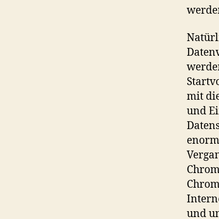
werde
Natürl
Daten
werde
Startv
mit di
und Ei
Datens
enorme
Vergan
Chrome
Chrom
Intern
und un