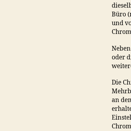
diesel
Büro (
und v
Chrom
Neben
oder d
weite
Die Ch
Mehrbe
an de
erhalt
Einste
Chrome