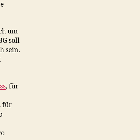
ge
ich um
G soll
h sein.
t
ss
, für
 für
o
ro