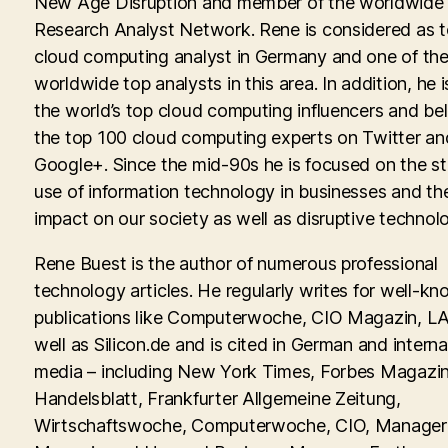
New Age Disruption and member of the worldwid
Research Analyst Network. Rene is considered as 
cloud computing analyst in Germany and one of th
worldwide top analysts in this area. In addition, he i
the world’s top cloud computing influencers and be
the top 100 cloud computing experts on Twitter an
Google+. Since the mid-90s he is focused on the st
use of information technology in businesses and th
impact on our society as well as disruptive technolo
Rene Buest is the author of numerous professional
technology articles. He regularly writes for well-kn
publications like Computerwoche, CIO Magazin, LA
well as Silicon.de and is cited in German and interna
media – including New York Times, Forbes Magazin
Handelsblatt, Frankfurter Allgemeine Zeitung,
Wirtschaftswoche, Computerwoche, CIO, Manager