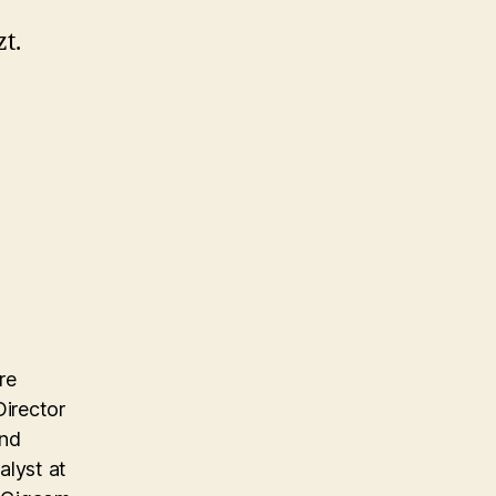
t.
re
Director
and
alyst at