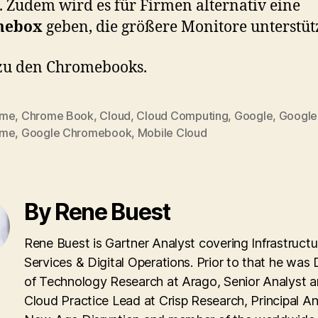
 Zudem wird es für Firmen alternativ eine
mebox
geben, die größere Monitore unterstütz
zu den Chromebooks.
ome
,
Chrome Book
,
Cloud
,
Cloud Computing
,
Google
,
Google
ome
,
Google Chromebook
,
Mobile Cloud
By Rene Buest
Rene Buest is Gartner Analyst covering Infrastructu
Services & Digital Operations. Prior to that he was 
of Technology Research at Arago, Senior Analyst 
Cloud Practice Lead at Crisp Research, Principal An