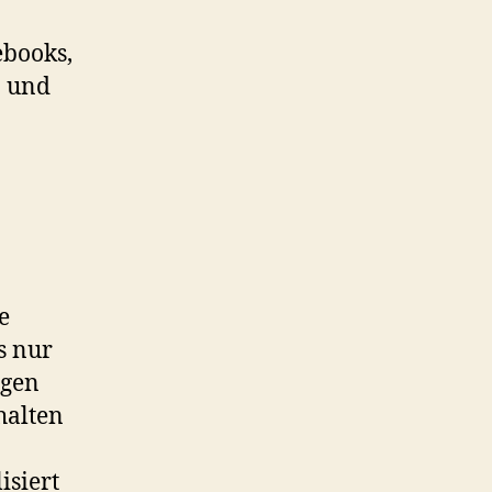
ebooks,
n und
e
s nur
ngen
halten
isiert