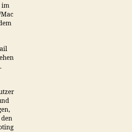
r im
C/Mac
 dem
ail
tehen
.
utzer
und
gen,
 den
oting