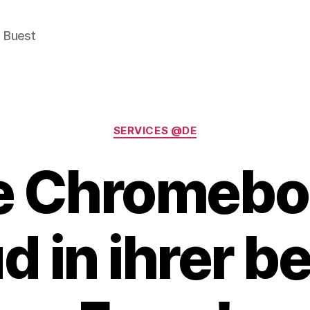
e Buest
Categories
SERVICES @DE
e Chromeboo
d in ihrer b