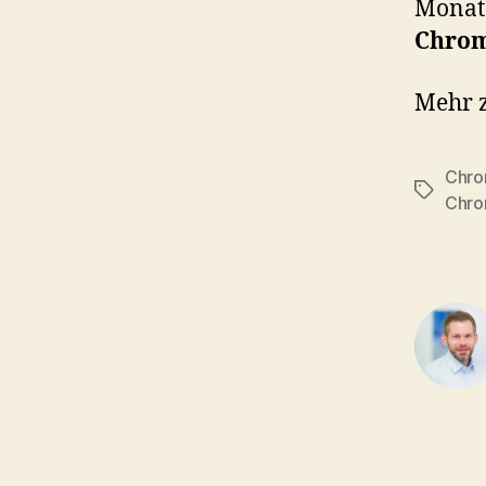
Monat.
Chro
Mehr 
Chr
Tags
Chr