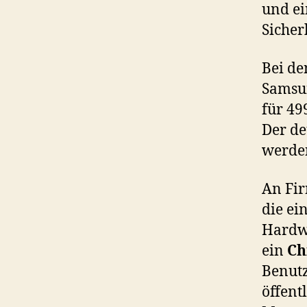
und ei
Sicher
Bei de
Samsun
für 49
Der de
werde
An Fir
die ei
Hardwa
ein
Ch
Benutz
öffent