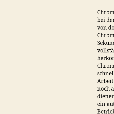
Chrome
bei de
von do
Chrome
Sekund
vollst
herköm
Chrome
schnel
Arbeit
noch a
diene
ein au
Betrie