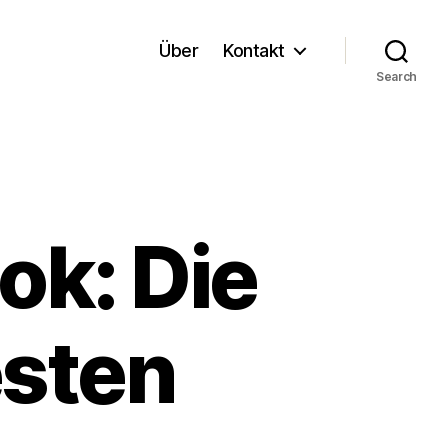
Über
Kontakt
Search
k: Die
esten