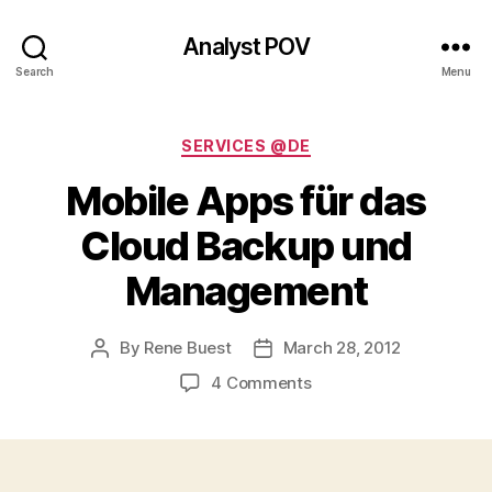
Analyst POV
Search
Menu
Categories
SERVICES @DE
Mobile Apps für das
Cloud Backup und
Management
By
Rene Buest
March 28, 2012
Post
Post
author
date
on
4 Comments
Mobile
Apps
für
das