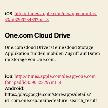
iOS
:
http://itunes.apple.com/de/app/cumulus-
s3/id320025469?mt=8
One.com Cloud Drive
One.com Cloud Drive ist eine Cloud Storage
Applikation für den mobilen Zugriff auf Daten
im Storage von One.com.
iOS
:
http://itunes.apple.com/de/app/one.com-
for-ipad/id459052379?mt=8
Android
:
https://play.google.com/store/apps/details?
id=com.one.osb.main&feature=search_result