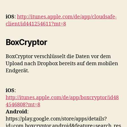
iOS
:
http://itunes.apple.com/de/app/cloudsafe-
client/id441254611?mt=8
BoxCryptor
BoxCryptor verschlüsselt die Daten vor dem
Upload nach Dropbox bereits auf dem mobilen
Endgerät.
iOS
:
http://itunes.apple.com/de/app/boxcryptor/id48
4546808?mt=8
Android
:
https://play.google.com/store/apps/details?
id=com.boxcryptor.android&feature=search_res