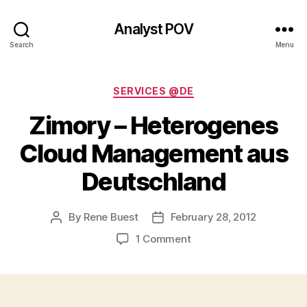
Analyst POV
Search
Menu
Categories
SERVICES @DE
Zimory – Heterogenes
Cloud Management aus
Deutschland
By
Rene Buest
February 28, 2012
Post
Post
author
date
on
1 Comment
Zimory
–
Heterogenes
Cloud