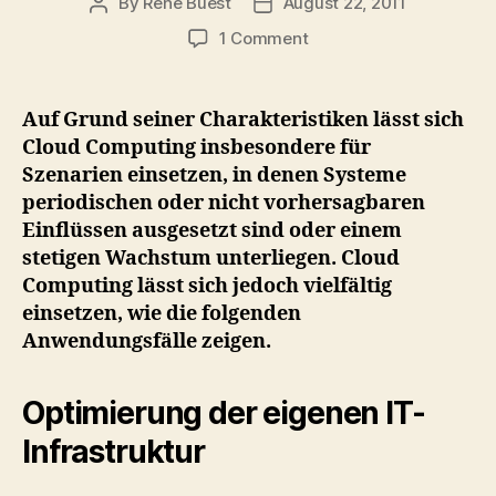
By
Rene Buest
August 22, 2011
Post
Post
author
date
on
1 Comment
Anwendungsbereiche
des
Cloud
Auf Grund seiner Charakteristiken lässt sich
Computing
Cloud Computing insbesondere für
(Redux)
Szenarien einsetzen, in denen Systeme
periodischen oder nicht vorhersagbaren
Einflüssen ausgesetzt sind oder einem
stetigen Wachstum unterliegen. Cloud
Computing lässt sich jedoch vielfältig
einsetzen, wie die folgenden
Anwendungsfälle zeigen.
Optimierung der eigenen IT-
Infrastruktur