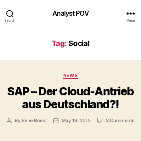
Analyst POV
Search
Menu
Tag:
Social
Categories
NEWS
SAP – Der Cloud-Antrieb
aus Deutschland?!
on
By
Rene Buest
May 16, 2012
3 Comments
Post
Post
SA
author
date
–
De