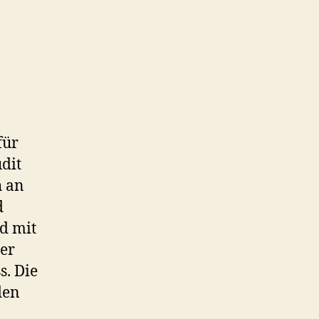
für
dit
h an
d
d mit
der
s. Die
den