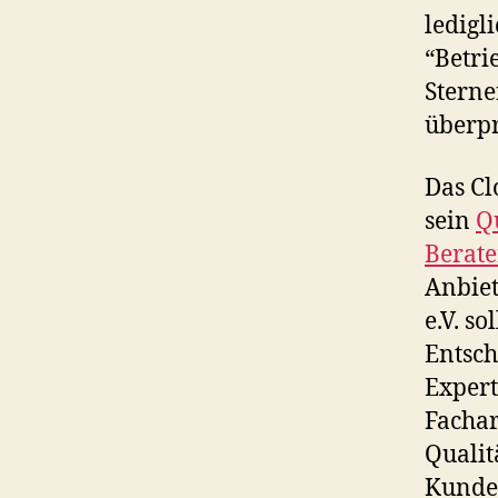
ledigl
“Betri
Sterne
überpr
Das Cl
sein
Q
Berate
Anbiet
e.V. s
Entsch
Expert
Fachar
Qualit
Kunde 