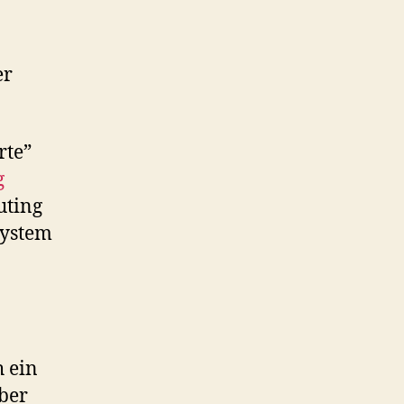
er
rte”
g
uting
System
h ein
ber