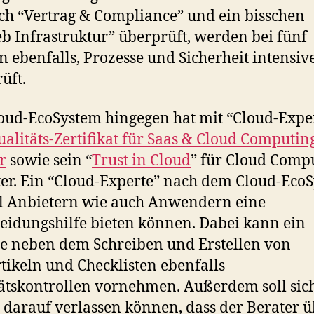
ich “Vertrag & Compliance” und ein bisschen
eb Infrastruktur” überprüft, werden bei fünf
n ebenfalls, Prozesse und Sicherheit intensiv
üft.
oud-EcoSystem hingegen hat mit “Cloud-Expe
ualitäts-Zertifikat für Saas & Cloud Computin
r
sowie sein “
Trust in Cloud
” für Cloud Comp
er. Ein “Cloud-Experte” nach dem Cloud-Eco
oll Anbietern wie auch Anwendern eine
eidungshilfe bieten können. Dabei kann ein
e neben dem Schreiben und Erstellen von
tikeln und Checklisten ebenfalls
ätskontrollen vornehmen. Außerdem soll sic
darauf verlassen können, dass der Berater ü