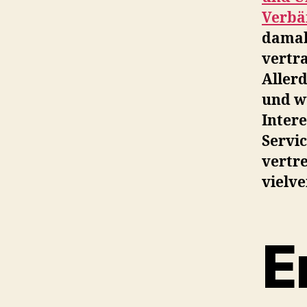
Verbä
damal
vertr
Aller
und w
Intere
Servi
vertre
vielv
E