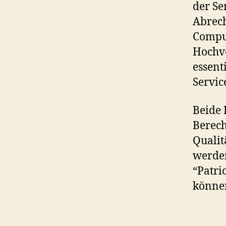
der Se
Abrech
Comput
Hochve
essent
Servic
Beide 
Berech
Qualit
werden
“Patri
können