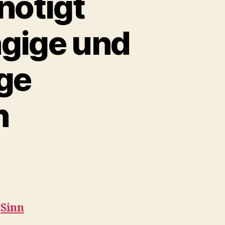
nötigt
ngige und
ge
n
n
Sinn