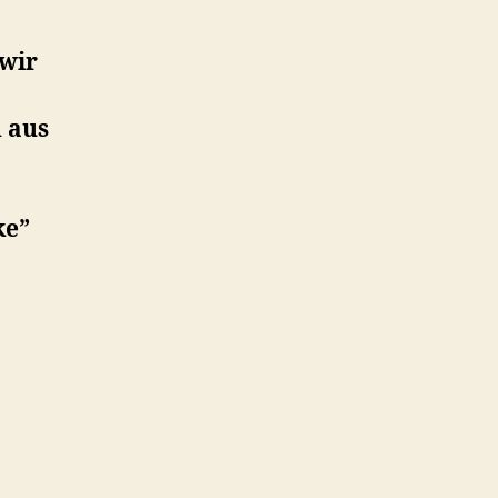
wir
 aus
ke”