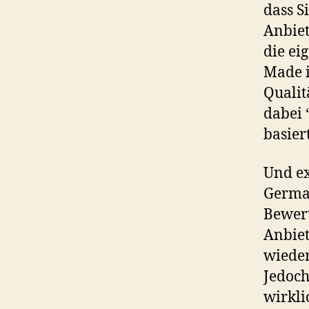
dass S
Anbiet
die ei
Made i
Quali
dabei 
basier
Und ex
Germa
Bewert
Anbiet
wiede
Jedoch
wirkli