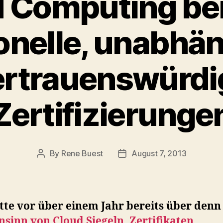
 Computing be
onelle, unabhä
ertrauenswürdi
Zertifizierunge
By
Rene Buest
August 7, 2013
Post
Post
author
date
tte vor über einem Jahr bereits über den
sinn von Cloud Siegeln, Zertifikaten,