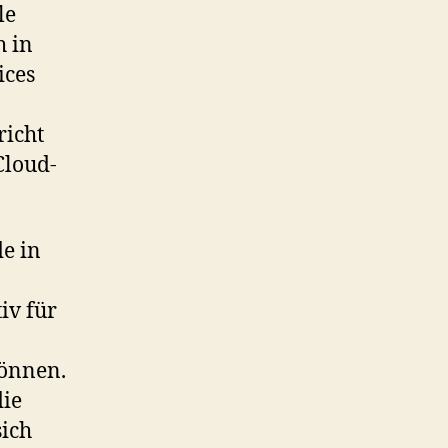
le
h in
ices
richt
Cloud-
de in
iv für
önnen.
die
sich