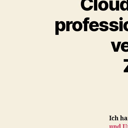
Cloud
professi
v
Ich ha
und Un