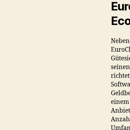
Eur
Ec
Neben 
EuroCl
Gütesi
seine
richte
Softwa
Geldbe
einem 
Anbiet
Anzahl
Umfang