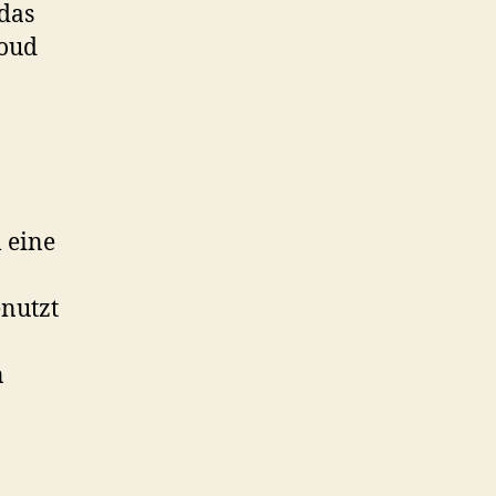
 das
loud
l eine
enutzt
n